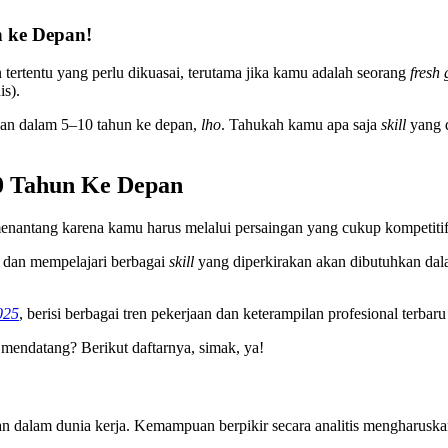
n ke Depan!
ertentu yang perlu dikuasai, terutama jika kamu adalah seorang
fresh
is).
kan dalam 5–10 tahun ke depan,
lho
. Tahukah kamu apa saja
skill
yang 
10 Tahun Ke Depan
ntang karena kamu harus melalui persaingan yang cukup kompetitif s
 dan mempelajari berbagai
skill
yang diperkirakan akan dibutuhkan da
025
, berisi berbagai tren pekerjaan dan keterampilan profesional terbar
mendatang? Berikut daftarnya, simak, ya!
n dalam dunia kerja. Kemampuan berpikir secara analitis mengharusk