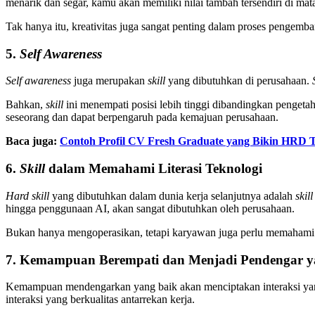
menarik dan segar, kamu akan memiliki nilai tambah tersendiri di ma
Tak hanya itu, kreativitas juga sangat penting dalam proses pengemb
5.
Self Awareness
Self awareness
juga merupakan
skill
yang dibutuhkan di perusahaan.
Bahkan,
skill
ini menempati posisi lebih tinggi dibandingkan pengeta
seseorang dan dapat berpengaruh pada kemajuan perusahaan.
Baca juga:
Contoh Profil CV Fresh Graduate yang Bikin HRD T
6.
Skill
dalam Memahami Literasi Teknologi
Hard skill
yang dibutuhkan dalam dunia kerja selanjutnya adalah
skil
hingga penggunaan AI, akan sangat dibutuhkan oleh perusahaan.
Bukan hanya mengoperasikan, tetapi karyawan juga perlu memahami ba
7. Kemampuan Berempati dan Menjadi Pendengar y
Kemampuan mendengarkan yang baik akan menciptakan interaksi yan
interaksi yang berkualitas antarrekan kerja.