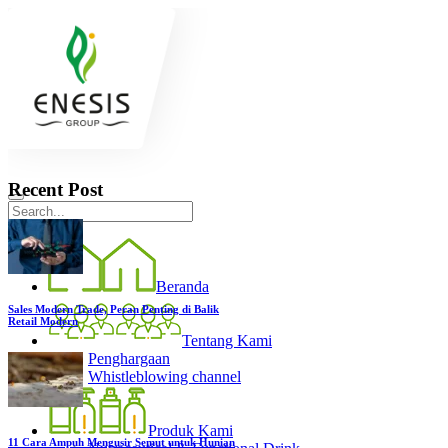
Recent Post
Beranda
Sales Modern Trade, Peran Penting di Balik
Retail Modern
Tentang Kami
Penghargaan
Whistleblowing channel
Produk Kami
11 Cara Ampuh Mengusir Semut untuk Hunian