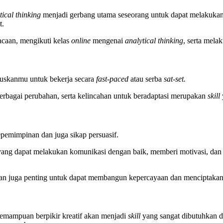
tical thinking
menjadi gerbang utama seseorang untuk dapat melakuka
t.
caan, mengikuti kelas
online
mengenai
analytical thinking
, serta mel
uskanmu untuk bekerja secara
fast-paced
atau serba
sat-set.
 berbagai perubahan, serta kelincahan untuk beradaptasi merupakan
skill
epemimpinan dan juga sikap persuasif.
ng dapat melakukan komunikasi dengan baik, memberi motivasi, dan 
n juga penting untuk dapat membangun kepercayaan dan menciptakan t
kemampuan berpikir kreatif akan menjadi
skill
yang sangat dibutuhkan d