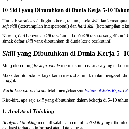
10 Skill yang Dibutuhkan di Dunia Kerja 5-10 Tahu
Untuk bisa sukses di lingkup kerja, tentunya ada
skill
dan kemampuan t
soft skill
(keterampilan interpersonal) dan
hard skill
(keterampilan tekn
Namun, dari beberapa
skill
tersebut, ada 10
skill
teratas yang dibutuh
simak daftar
skill
yang dibutuhkan di dunia kerja berikut ini!
Skill
yang Dibutuhkan di Dunia Kerja 5–
Menjadi seorang
fresh graduate
merupakan masa-masa yang cukup mena
Maka dari itu, ada baiknya kamu mencoba untuk mulai mengasah diri
unggul.
World Economic Forum
telah mengeluarkan
Future of Jobs Report 2
Kira-kira, apa saja
skill
yang dibutuhkan dalam bekerja di 5–10 tahun 
1.
Analytical Thinking
Analytical thinking
menjadi salah satu contoh
soft skill
yang dibutuhka
evaluasi terhadap informasi atau data yang ada.