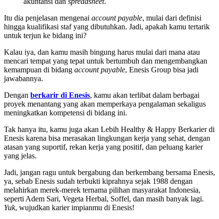
akuntansi dan
spreadsheet
.
Itu dia penjelasan mengenai
account payable
, mulai dari definisi
hingga kualifikasi staf yang dibutuhkan. Jadi, apakah kamu tertarik
untuk terjun ke bidang ini?
Kalau iya, dan kamu masih bingung harus mulai dari mana atau
mencari tempat yang tepat untuk bertumbuh dan mengembangkan
kemampuan di bidang
account payable
, Enesis Group bisa jadi
jawabannya.
Dengan
berkarir di Enesis
, kamu akan terlibat dalam berbagai
proyek menantang yang akan memperkaya pengalaman sekaligus
meningkatkan kompetensi di bidang ini.
Tak hanya itu, kamu juga akan Lebih Healthy & Happy Berkarier di
Enesis karena bisa merasakan lingkungan kerja yang sehat, dengan
atasan yang suportif, rekan kerja yang positif, dan peluang karier
yang jelas.
Jadi, jangan ragu untuk bergabung dan berkembang bersama Enesis,
ya, sebab Enesis sudah terbukti kiprahnya sejak 1988 dengan
melahirkan merek-merek ternama pilihan masyarakat Indonesia,
seperti Adem Sari, Vegeta Herbal, Soffel, dan masih banyak lagi.
Yuk
, wujudkan karier impianmu di Enesis!