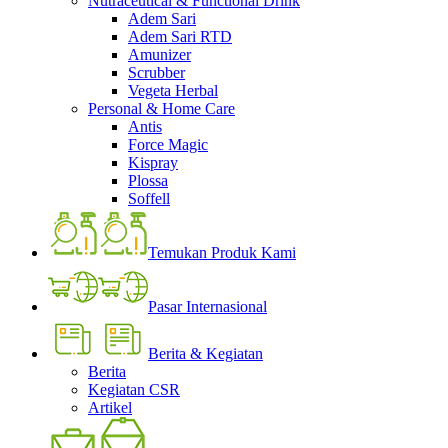
Nutraceutical & Functional Drink
Adem Sari
Adem Sari RTD
Amunizer
Scrubber
Vegeta Herbal
Personal & Home Care
Antis
Force Magic
Kispray
Plossa
Soffell
Temukan Produk Kami
Pasar Internasional
Berita & Kegiatan
Berita
Kegiatan CSR
Artikel