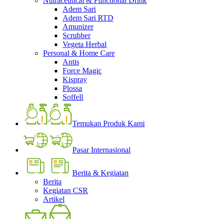
Nutraceutical & Functional Drink
Adem Sari
Adem Sari RTD
Amunizer
Scrubber
Vegeta Herbal
Personal & Home Care
Antis
Force Magic
Kispray
Plossa
Soffell
Temukan Produk Kami
Pasar Internasional
Berita & Kegiatan
Berita
Kegiatan CSR
Artikel