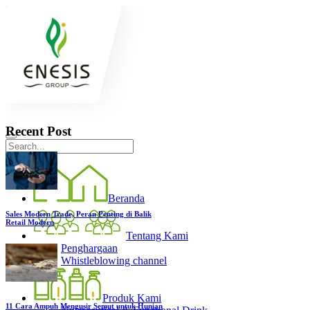
Recent Post
Beranda
Sales Modern Trade, Peran Penting di Balik
Retail Modern
Tentang Kami
Penghargaan
Whistleblowing channel
Produk Kami
11 Cara Ampuh Mengusir Semut untuk Hunian