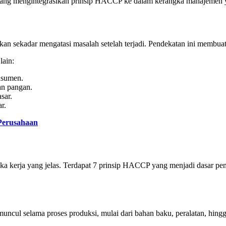
ng mengintegrasikan prinsip HACCP ke dalam kerangka manajemen ya
 sekadar mengatasi masalah setelah terjadi. Pendekatan ini membuat s
lain:
nsumen.
an pangan.
sar.
r.
 Perusahaan
kerja yang jelas. Terdapat 7 prinsip HACCP yang menjadi dasar peny
muncul selama proses produksi, mulai dari bahan baku, peralatan, hingg