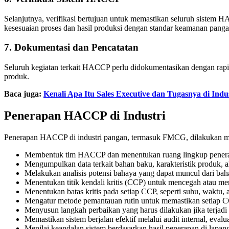
Selanjutnya, verifikasi bertujuan untuk memastikan seluruh sistem HAC
kesesuaian proses dan hasil produksi dengan standar keamanan panga
7. Dokumentasi dan Pencatatan
Seluruh kegiatan terkait HACCP perlu didokumentasikan dengan rapi.
produk.
Baca juga:
Kenali Apa Itu Sales Executive dan Tugasnya di In
Penerapan HACCP di Industri
Penerapan HACCP di industri pangan, termasuk FMCG, dilakukan mel
Membentuk tim HACCP dan menentukan ruang lingkup penerap
Mengumpulkan data terkait bahan baku, karakteristik produk, 
Melakukan analisis potensi bahaya yang dapat muncul dari bah
Menentukan titik kendali kritis (CCP) untuk mencegah atau me
Menentukan batas kritis pada setiap CCP, seperti suhu, waktu,
Mengatur metode pemantauan rutin untuk memastikan setiap CCP
Menyusun langkah perbaikan yang harus dilakukan jika terjad
Memastikan sistem berjalan efektif melalui audit internal, evalu
Menilai keandalan sistem berdasarkan hasil penerapan di lapa