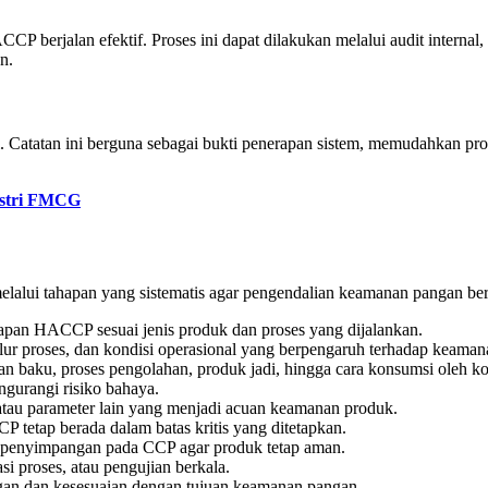
CP berjalan efektif. Proses ini dapat dilakukan melalui audit internal,
n.
 Catatan ini berguna sebagai bukti penerapan sistem, memudahkan pros
dustri FMCG
alui tahapan yang sistematis agar pengendalian keamanan pangan ber
an HACCP sesuai jenis produk dan proses yang dijalankan.
alur proses, dan kondisi operasional yang berpengaruh terhadap keama
an baku, proses pengolahan, produk jadi, hingga cara konsumsi oleh 
ngurangi risiko bahaya.
 atau parameter lain yang menjadi acuan keamanan produk.
 tetap berada dalam batas kritis yang ditetapkan.
i penyimpangan pada CCP agar produk tetap aman.
asi proses, atau pengujian berkala.
ngan dan kesesuaian dengan tujuan keamanan pangan.