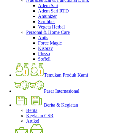
Nutraceutical & Functional Drink
Adem Sari
Adem Sari RTD
Amunizer
Scrubber
Vegeta Herbal
Personal & Home Care
Antis
Force Magic
Kispray
Plossa
Soffell
Temukan Produk Kami
Pasar Internasional
Berita & Kegiatan
Berita
Kegiatan CSR
Artikel