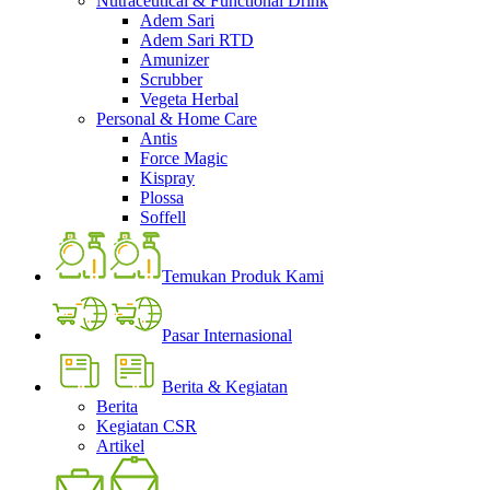
Nutraceutical & Functional Drink
Adem Sari
Adem Sari RTD
Amunizer
Scrubber
Vegeta Herbal
Personal & Home Care
Antis
Force Magic
Kispray
Plossa
Soffell
Temukan Produk Kami
Pasar Internasional
Berita & Kegiatan
Berita
Kegiatan CSR
Artikel