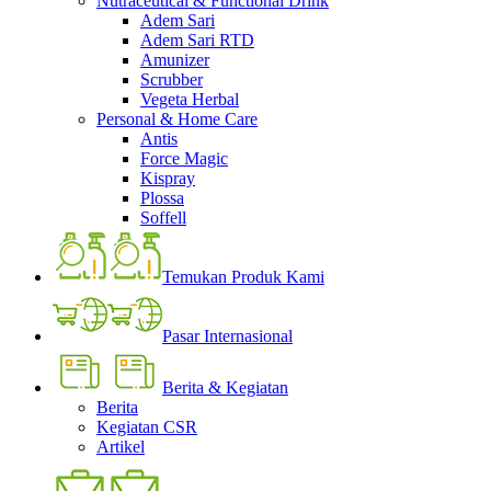
Nutraceutical & Functional Drink
Adem Sari
Adem Sari RTD
Amunizer
Scrubber
Vegeta Herbal
Personal & Home Care
Antis
Force Magic
Kispray
Plossa
Soffell
Temukan Produk Kami
Pasar Internasional
Berita & Kegiatan
Berita
Kegiatan CSR
Artikel