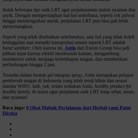
Itulah beberapa tips naik LRT agar perjalananmu makin nyaman dan
asyik. Dengan mempersiapkan hal-hal sederhana, seperti cek jadwal
hingga mendengarkan musik, perjalanan LRT pun bisa jadi lebih
menyenangkan.
Seperti yang telah disebutkan sebelumnya, satu hal yang tidak boleh
ketinggalan saat menaiki transportasi umum seperti LRT adalah
hand sanitizer
. Oleh karena itu,
Antis
dari Enesis Group bisa jadi
pilihan tepat karena efektif membunuh kuman, mengandung
moisturizer untuk menjaga kelembapan tangan, dan memberikan
perlindungan hingga 2 jam.
Tersedia dalam bentuk
gel
maupun
spray
, Antis merupakan pelopor
pembersih tangan di Indonesia yang telah teruji klinis dan sesuai
standar WHO. Jadi,
yuk
, selalu sediakan Antis,
healthy product for
healthy family,
di tasmu agar perjalanan naik LRT tetap sehat, aman,
dan nyaman!
Baca juga:
9 Obat Mabuk Perjalanan dari Herbal yang Patut
Dicoba