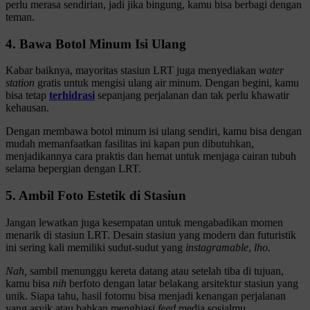
perlu merasa sendirian, jadi jika bingung, kamu bisa berbagi dengan
teman.
4. Bawa Botol Minum Isi Ulang
Kabar baiknya, mayoritas stasiun LRT juga menyediakan
water
station
gratis untuk mengisi ulang air minum. Dengan begini, kamu
bisa tetap
terhidrasi
sepanjang perjalanan dan tak perlu khawatir
kehausan.
Dengan membawa botol minum isi ulang sendiri, kamu bisa dengan
mudah memanfaatkan fasilitas ini kapan pun dibutuhkan,
menjadikannya cara praktis dan hemat untuk menjaga cairan tubuh
selama bepergian dengan LRT.
5. Ambil Foto Estetik di Stasiun
Jangan lewatkan juga kesempatan untuk mengabadikan momen
menarik di stasiun LRT. Desain stasiun yang modern dan futuristik
ini sering kali memiliki sudut-sudut yang
instagramable
,
lho.
Nah,
sambil menunggu kereta datang atau setelah tiba di tujuan,
kamu bisa
nih
berfoto dengan latar belakang arsitektur stasiun yang
unik. Siapa tahu, hasil fotomu bisa menjadi kenangan perjalanan
yang asyik atau bahkan menghiasi
feed
media sosialmu.