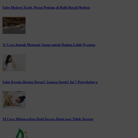
Sales Modern Trade, Peran Penting di Balik Retail Modern
11 Cara Ampuh Mengusir Semut untuk Hunian Lebih Nyaman
Sakit Kepala Bagian Depan? Jangan Sepele! Ini 7 Penyebabnya
10 Cara Melancarkan Haid Secara Alami saat Tidak Teratur