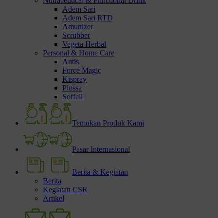
Nutraceutical & Functional Drink
Adem Sari
Adem Sari RTD
Amunizer
Scrubber
Vegeta Herbal
Personal & Home Care
Antis
Force Magic
Kispray
Plossa
Soffell
Temukan Produk Kami
Pasar Internasional
Berita & Kegiatan
Berita
Kegiatan CSR
Artikel