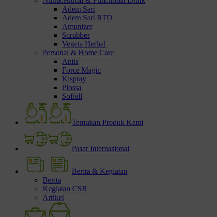
Nutraceutical & Functional Drink
Adem Sari
Adem Sari RTD
Amunizer
Scrubber
Vegeta Herbal
Personal & Home Care
Antis
Force Magic
Kispray
Plossa
Soffell
Temukan Produk Kami
Pasar Internasional
Berita & Kegiatan
Berita
Kegiatan CSR
Artikel