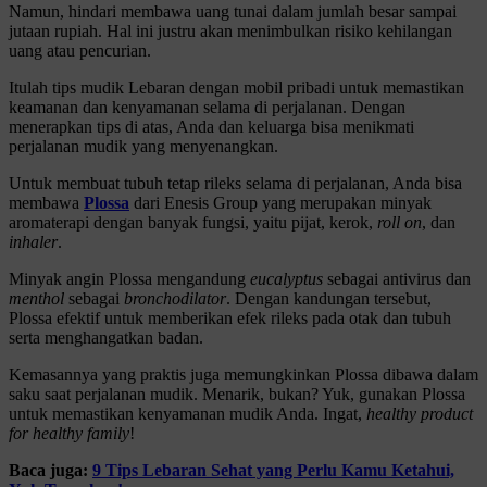
Namun, hindari membawa uang tunai dalam jumlah besar sampai
jutaan rupiah. Hal ini justru akan menimbulkan risiko kehilangan
uang atau pencurian.
Itulah tips mudik Lebaran dengan mobil pribadi untuk memastikan
keamanan dan kenyamanan selama di perjalanan. Dengan
menerapkan tips di atas, Anda dan keluarga bisa menikmati
perjalanan mudik yang menyenangkan.
Untuk membuat tubuh tetap rileks selama di perjalanan, Anda bisa
membawa
Plossa
dari Enesis Group yang merupakan minyak
aromaterapi dengan banyak fungsi, yaitu pijat, kerok,
roll on
, dan
inhaler
.
Minyak angin Plossa mengandung
eucalyptus
sebagai antivirus dan
menthol
sebagai
bronchodilator
. Dengan kandungan tersebut,
Plossa efektif untuk memberikan efek rileks pada otak dan tubuh
serta menghangatkan badan.
Kemasannya yang praktis juga memungkinkan Plossa dibawa dalam
saku saat perjalanan mudik. Menarik, bukan? Yuk, gunakan Plossa
untuk memastikan kenyamanan mudik Anda. Ingat,
healthy product
for healthy family
!
Baca juga:
9 Tips Lebaran Sehat yang Perlu Kamu Ketahui,