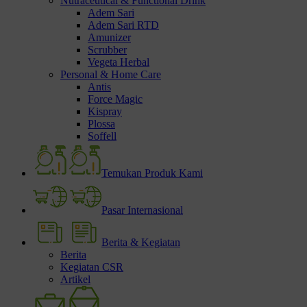
Nutraceutical & Functional Drink
Adem Sari
Adem Sari RTD
Amunizer
Scrubber
Vegeta Herbal
Personal & Home Care
Antis
Force Magic
Kispray
Plossa
Soffell
Temukan Produk Kami
Pasar Internasional
Berita & Kegiatan
Berita
Kegiatan CSR
Artikel