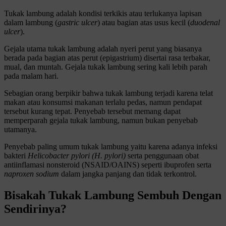
Tukak lambung adalah kondisi terkikis atau terlukanya lapisan
dalam lambung (
gastric ulcer
) atau bagian atas usus kecil (
duodenal
ulcer
).
Gejala utama tukak lambung adalah nyeri perut yang biasanya
berada pada bagian atas perut (epigastrium) disertai rasa terbakar,
mual, dan muntah. Gejala tukak lambung sering kali lebih parah
pada malam hari.
Sebagian orang berpikir bahwa tukak lambung terjadi karena telat
makan atau konsumsi makanan terlalu pedas, namun pendapat
tersebut kurang tepat. Penyebab tersebut memang dapat
memperparah gejala tukak lambung, namun bukan penyebab
utamanya.
Penyebab paling umum tukak lambung yaitu karena adanya infeksi
bakteri
Helicobacter pylori (H. pylori)
serta penggunaan obat
antiinflamasi nonsteroid (NSAID/OAINS) seperti ibuprofen serta
naproxen sodium
dalam jangka panjang dan tidak terkontrol.
Bisakah Tukak Lambung Sembuh Dengan
Sendirinya?