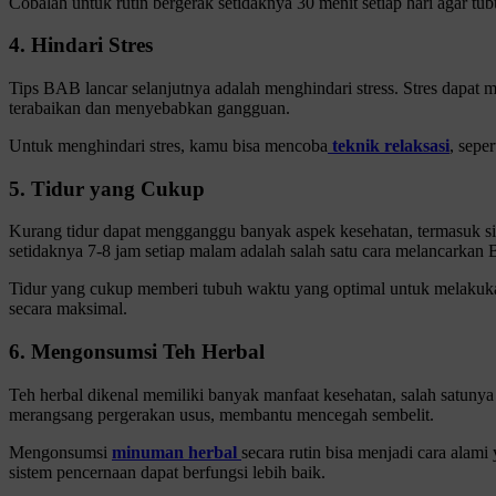
Cobalah untuk rutin bergerak setidaknya 30 menit setiap hari agar tubu
4. Hindari Stres
Tips BAB lancar selanjutnya adalah menghindari stress. Stres dapat
terabaikan dan menyebabkan gangguan.
Untuk menghindari stres, kamu bisa mencoba
teknik relaksasi
, sepe
5. Tidur yang Cukup
Kurang tidur dapat mengganggu banyak aspek kesehatan, termasuk sis
setidaknya 7-8 jam setiap malam adalah salah satu cara melancarkan 
Tidur yang cukup memberi tubuh waktu yang optimal untuk melakukan 
secara maksimal.
6. Mengonsumsi Teh Herbal
Teh herbal dikenal memiliki banyak manfaat kesehatan, salah satuny
merangsang pergerakan usus, membantu mencegah sembelit.
Mengonsumsi
minuman herbal
secara rutin bisa menjadi cara alam
sistem pencernaan dapat berfungsi lebih baik.