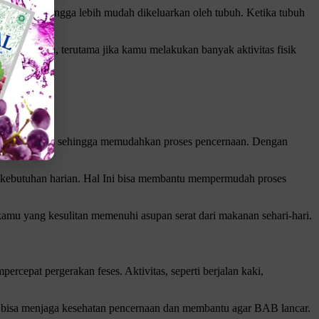
n feses sehingga lebih mudah dikeluarkan oleh tubuh. Ketika tubuh
 tubuh kamu, terutama jika kamu melakukan banyak aktivitas fisik
ah massa feses sehingga memudahkan proses pencernaan. Dengan
kebutuhan harian. Hal Ini bisa membantu mempermudah proses
kamu yang kesulitan memenuhi asupan serat dari makanan sehari-hari.
cepat pergerakan feses. Aktivitas, seperti berjalan kaki,
u bisa menjaga kesehatan pencernaan dan membantu agar BAB lancar.