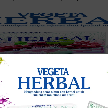
keluhan banyak orang. Gangguan ini bisa disebabkan oleh berbagai faktor
a alami tanpa harus bergantung pada obat-obatan. Berikut adalah tips