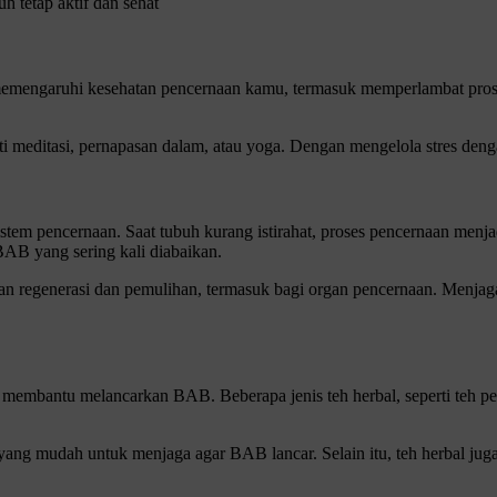
h tetap aktif dan sehat
 memengaruhi kesehatan pencernaan kamu, termasuk memperlambat prose
rti meditasi, pernapasan dalam, atau yoga. Dengan mengelola stres den
tem pencernaan. Saat tubuh kurang istirahat, proses pencernaan menja
BAB yang sering kali diabaikan.
regenerasi dan pemulihan, termasuk bagi organ pencernaan. Menjaga po
a membantu melancarkan BAB. Beberapa jenis teh herbal, seperti teh pe
i yang mudah untuk menjaga agar BAB lancar. Selain itu, teh herbal jug