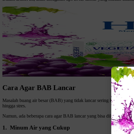
Cara Agar BAB Lancar
Masalah buang air besar (BAB) yang tidak lancar sering kali menjadi 
hingga stres.
Namun, ada beberapa cara agar BAB lancar yang bisa dilakukan secar
1. Minum Air yang Cukup