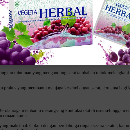
lah dengan minum air yang cukup setiap hari. Air membantu melunakka
ikeluarkan sehingga menyebabkan sembelit.
 gelas air setiap hari. Jumlah ini bisa disesuaikan dengan kebutuhan
at, seperti buah-buahan, sayuran, dan biji-bijian membantu menamb
elit.
Klik gambar untuk lihat produk unggulan kami
bangkan minuman yang mengandung serat tambahan untuk melengkapi 
han praktis yang membantu menjaga keseimbangan serat, terutama bagi 
erolahraga membantu merangsang kontraksi otot di usus sehingga memper
encernaan kamu.
 yang maksimal. Cukup dengan berolahraga ringan secara teratur, kam