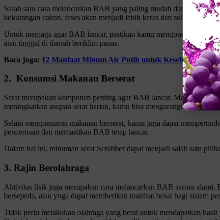
Salah satu cara melancarkan BAB yang paling mudah dan efektif ada
kekurangan cairan, feses akan menjadi lebih keras dan sulit untuk d
Untuk menjaga agar BAB lancar, pastikan kamu mengonsumsi minimal 8
atau tinggal di daerah beriklim panas.
Baca juga:
12 Manfaat Minum Air Putih untuk Kesehatan
2. Konsumsi Makanan Berserat
Serat merupakan komponen penting agar BAB lancar. Makanan berser
meningkatkan asupan serat harian, kamu bisa mengurangi risiko semb
Selain mengonsumsi makanan berserat, kamu juga dapat mempertim
pencernaan dan memastikan BAB tetap lancar.
Dalam hal ini, minuman serat Scrubber dapat menjadi salah satu pili
3. Rajin Berolahraga
Aktivitas fisik juga merupakan cara melancarkan BAB secara alami. B
bersepeda, atau yoga dapat memberikan manfaat besar bagi sistem p
Tidak perlu melakukan olahraga yang berat untuk mendapatkan hasil