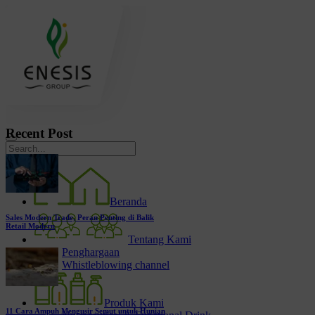
Recent Post
Beranda
Sales Modern Trade, Peran Penting di Balik
Retail Modern
Tentang Kami
Penghargaan
Whistleblowing channel
Produk Kami
11 Cara Ampuh Mengusir Semut untuk Hunian