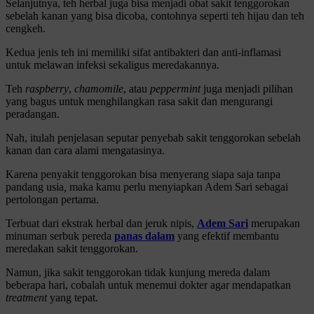
Selanjutnya, teh herbal juga bisa menjadi obat sakit tenggorokan
sebelah kanan yang bisa dicoba, contohnya seperti teh hijau dan teh
cengkeh.
Kedua jenis teh ini memiliki sifat antibakteri dan anti-inflamasi
untuk melawan infeksi sekaligus meredakannya.
Teh
raspberry
,
chamomile
, atau
peppermint
juga menjadi pilihan
yang bagus untuk menghilangkan rasa sakit dan mengurangi
peradangan.
Nah, itulah penjelasan seputar penyebab sakit tenggorokan sebelah
kanan dan cara alami mengatasinya.
Karena penyakit tenggorokan bisa menyerang siapa saja tanpa
pandang usia
,
maka kamu perlu menyiapkan Adem Sari sebagai
pertolongan pertama.
Terbuat dari ekstrak herbal dan jeruk nipis,
Adem Sari
merupakan
minuman serbuk pereda
panas dalam
yang efektif membantu
meredakan sakit tenggorokan.
Namun, jika sakit tenggorokan tidak kunjung mereda dalam
beberapa hari, cobalah untuk menemui dokter agar mendapatkan
treatment
yang tepat.