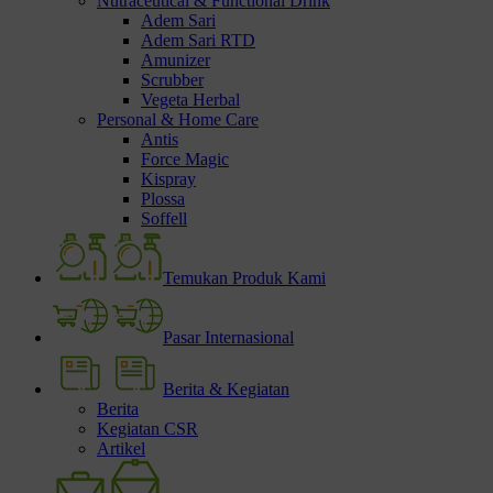
Nutraceutical & Functional Drink
Adem Sari
Adem Sari RTD
Amunizer
Scrubber
Vegeta Herbal
Personal & Home Care
Antis
Force Magic
Kispray
Plossa
Soffell
Temukan Produk Kami
Pasar Internasional
Berita & Kegiatan
Berita
Kegiatan CSR
Artikel