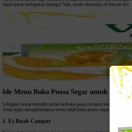
segar untuk melegakan dahaga? Yuk, simak ulasannya di bawah ini!
Ide Menu Buka Puasa Segar untuk Legak
Sebagian orang memilih untuk berbuka puasa dengan menu takjil yan
Anda ingin menghidangkan menu takjil buka puasa segar, berikut ad
1. Es Buah Campur