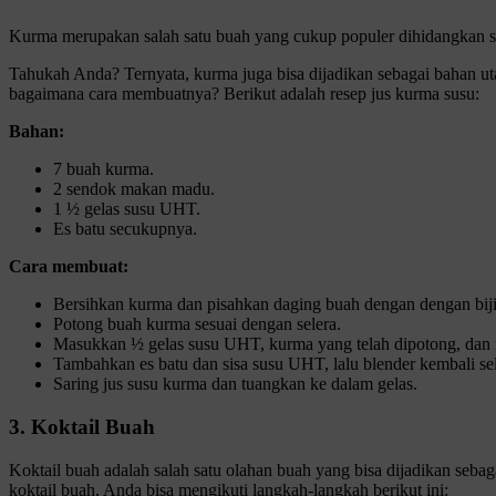
Kurma merupakan salah satu buah yang cukup populer dihidangkan se
Tahukah Anda? Ternyata, kurma juga bisa dijadikan sebagai bahan u
bagaimana cara membuatnya? Berikut adalah resep jus kurma susu:
Bahan:
7 buah kurma.
2 sendok makan madu.
1 ½ gelas susu UHT.
Es batu secukupnya.
Cara membuat:
Bersihkan kurma dan pisahkan daging buah dengan dengan bij
Potong buah kurma sesuai dengan selera.
Masukkan ½ gelas susu UHT, kurma yang telah dipotong, dan 
Tambahkan es batu dan sisa susu UHT, lalu blender kembali se
Saring jus susu kurma dan tuangkan ke dalam gelas.
3. Koktail Buah
Koktail buah adalah salah satu olahan buah yang bisa dijadikan seb
koktail buah, Anda bisa mengikuti langkah-langkah berikut ini: