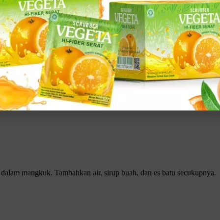
campur. Hidangan ini bisa Anda buat dengan mencampurkan aneka jenis
 sehingga cocok dijadikan sebagai bahan utama es buah campur untuk 
Klik gambar untuk lihat produk unggulan kami
 dalam mangkuk. Tambahkan air, sirup buah, dan es batu secukupnya.