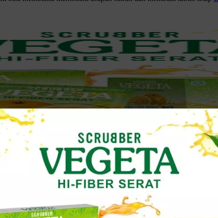
an Dahaga
g segar dan dingin guna membantu melegakan dahaga setelah menahan 
alah beberapa rekomendasinya.