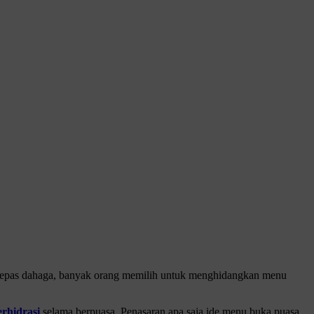
elepas dahaga, banyak orang memilih untuk menghidangkan menu
erhidrasi
selama berpuasa. Penasaran apa saja ide menu buka puasa