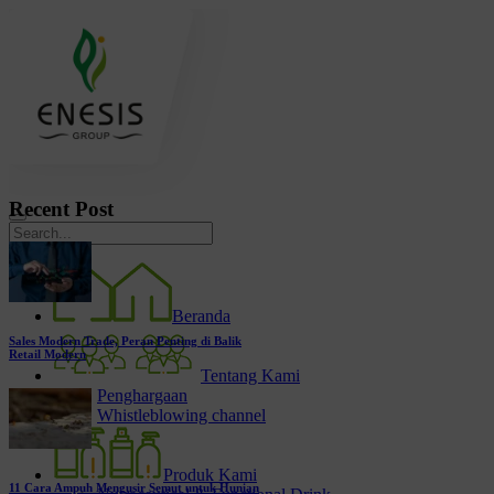
Recent Post
Beranda
Sales Modern Trade, Peran Penting di Balik
Retail Modern
Tentang Kami
Penghargaan
Whistleblowing channel
Produk Kami
11 Cara Ampuh Mengusir Semut untuk Hunian