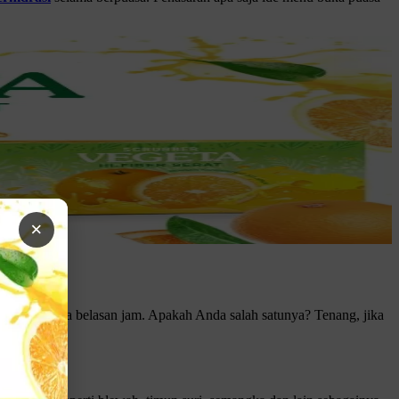
×
haus selama belasan jam. Apakah Anda salah satunya? Tenang, jika