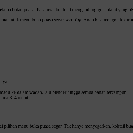
lama bulan puasa. Pasalnya, buah ini mengandung gula alami yang bi
tama untuk menu buka puasa segar,
lho
.
Yup
, Anda bisa mengolah kurma
inya.
madu ke dalam wadah, lalu blender hingga semua bahan tercampur.
lama 3–4 menit.
agai pilihan menu buka puasa segar. Tak hanya menyegarkan, koktail bu