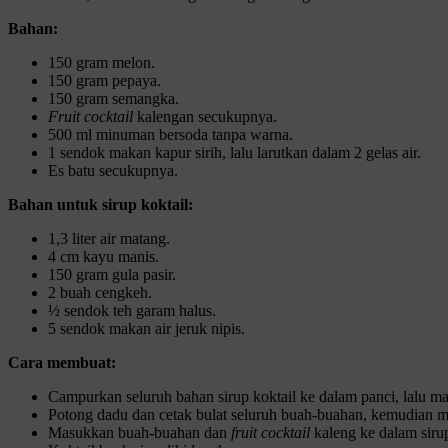
Bahan:
150 gram melon.
150 gram pepaya.
150 gram semangka.
Fruit cocktail
kalengan secukupnya.
500 ml minuman bersoda tanpa warna.
1 sendok makan kapur sirih, lalu larutkan dalam 2 gelas air.
Es batu secukupnya.
Bahan untuk sirup koktail:
1,3 liter air matang.
4 cm kayu manis.
150 gram gula pasir.
2 buah cengkeh.
½ sendok teh garam halus.
5 sendok makan air jeruk nipis.
Cara membuat:
Campurkan seluruh bahan sirup koktail ke dalam panci, lalu m
Potong dadu dan cetak bulat seluruh buah-buahan, kemudian mas
Masukkan buah-buahan dan
fruit cocktail
kaleng ke dalam sirup