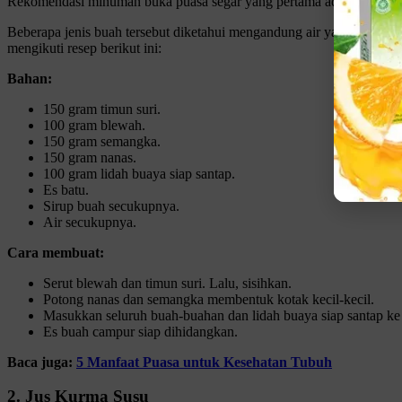
Rekomendasi minuman buka puasa segar yang pertama adalah es buah 
Beberapa jenis buah tersebut diketahui mengandung air yang tinggi
mengikuti resep berikut ini:
Bahan:
150 gram timun suri.
100 gram blewah.
150 gram semangka.
150 gram nanas.
100 gram lidah buaya siap santap.
Es batu.
Sirup buah secukupnya.
Air secukupnya.
Cara membuat:
Serut blewah dan timun suri. Lalu, sisihkan.
Potong nanas dan semangka membentuk kotak kecil-kecil.
Masukkan seluruh buah-buahan dan lidah buaya siap santap ke
Es buah campur siap dihidangkan.
Baca juga:
5 Manfaat Puasa untuk Kesehatan Tubuh
2. Jus Kurma Susu