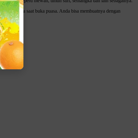
 buah, seperti blewah, timun suri, semangka dan lain sebagainya.
melepas dahaga saat buka puasa. Anda bisa membuatnya dengan