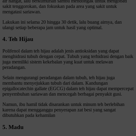
air hangat, lalu berkumurlah sambil mendongak untuk mengobati
sakit tenggorokan, dan fokuskan pada area yang sakit untuk
mengatasi sariawan.
Lakukan ini selama 20 hingga 30 detik, lalu buang airnya, dan
ulangi setiap beberapa jam untuk hasil yang optimal.
4. Teh Hijau
Polifenol dalam teh hijau adalah jenis antioksidan yang dapat
menghidrasi tubuh dengan cepat. Tubuh yang terhidrasi dengan baik
juga memiliki sistem kekebalan yang kuat untuk melawan
peradangan.
Selain mengurangi peradangan dalam tubuh, teh hijau juga
membantu menyejukkan tubuh dari dalam. Kandungan
epigallocatechin gallate (EGCG) dalam teh hijau dapat mempercepat
penyembuhan sariawan dan mencegah berbagai penyakit gusi.
Namun, ibu hamil tidak disarankan untuk minum teh berlebihan
karena dapat mengganggu penyerapan zat besi yang sangat
dibutuhkan pada kehamilan
5. Madu