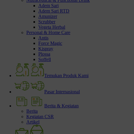
Nutraceutical & Functional Drink
Adem Sari
Adem Sari RTD
Amunizer
Scrubber
Vegeta Herbal
Personal & Home Care
Antis
Force Magic
Kispray
Plossa
Soffell
Temukan Produk Kami
Pasar Internasional
Berita & Kegiatan
Berita
Kegiatan CSR
Artikel