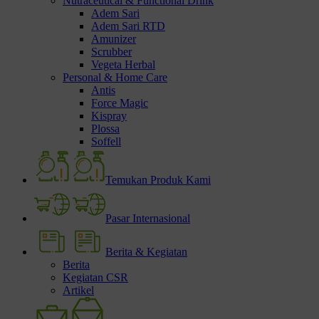
Nutraceutical & Functional Drink
Adem Sari
Adem Sari RTD
Amunizer
Scrubber
Vegeta Herbal
Personal & Home Care
Antis
Force Magic
Kispray
Plossa
Soffell
Temukan Produk Kami
Pasar Internasional
Berita & Kegiatan
Berita
Kegiatan CSR
Artikel