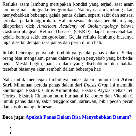
Refluks asam lambung merupakan kondisi yang terjadi saat asam
lambung naik hingga ke tenggorokan. Naiknya asam lambung akan
menyebabkan beberapa gejala panas dalam, seperti sakit dan sensasi
terbakar pada tenggorokan. Hal ini sesuai dengan penelitian yang
dilaporkan oleh
American Academy of Otolaryngology
bahwa
Gastroesophageal Reflux Disease (GERD) dapat menyebabkan
gejala berupa sakit tenggorokan. Gejala refluks lambung biasanya
juga disertai dengan rasa panas dan perih di ulu hati.
Itulah beberapa penyebab timbulnya gejala panas dalam. Setiap
orang bisa mengalami panas dalam dengan penyebab yang berbeda-
beda. Meski begitu, panas dalam yang disebabkan oleh hal-hal
tersebut biasanya akan sembuh dalam beberapa hari.
Nah, untuk mencegah timbulnya panas dalam minum lah
Adem
Sari
. Minuman pereda panas dalam dari
Enesis Grup
ini memiliki
kandungan Ekstrak Citrus Aurantifolia, Ekstrak Alyxia stellata ret.
Cortex, Ekstrak Cinamommum burmanni BI cortex dan Vitamin C
untuk panas dalam, sakit tenggorokan, sariawan, bibir pecah-pecah
dan susah buang air besar.
Baca juga:
Apakah Panas Dalam Bisa Menyebabkan Demam?