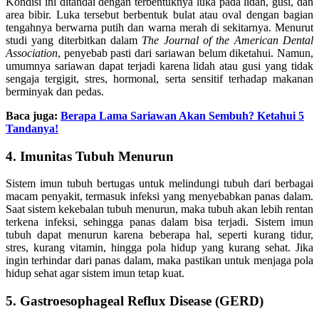
Kondisi ini ditandai dengan terbentuknya luka pada lidah, gusi, dan
area bibir. Luka tersebut berbentuk bulat atau oval dengan bagian
tengahnya berwarna putih dan warna merah di sekitarnya. Menurut
studi yang diterbitkan dalam
The Journal of the American Dental
Association
, penyebab pasti dari sariawan belum diketahui. Namun,
umumnya sariawan dapat terjadi karena lidah atau gusi yang tidak
sengaja tergigit, stres, hormonal, serta sensitif terhadap makanan
berminyak dan pedas.
Baca juga:
Berapa Lama Sariawan Akan Sembuh? Ketahui 5
Tandanya!
4. Imunitas Tubuh Menurun
Sistem imun tubuh bertugas untuk melindungi tubuh dari berbagai
macam penyakit, termasuk infeksi yang menyebabkan panas dalam.
Saat sistem kekebalan tubuh menurun, maka tubuh akan lebih rentan
terkena infeksi, sehingga panas dalam bisa terjadi. Sistem imun
tubuh dapat menurun karena beberapa hal, seperti kurang tidur,
stres, kurang vitamin, hingga pola hidup yang kurang sehat. Jika
ingin terhindar dari panas dalam, maka pastikan untuk menjaga pola
hidup sehat agar sistem imun tetap kuat.
5. Gastroesophageal Reflux Disease (GERD)