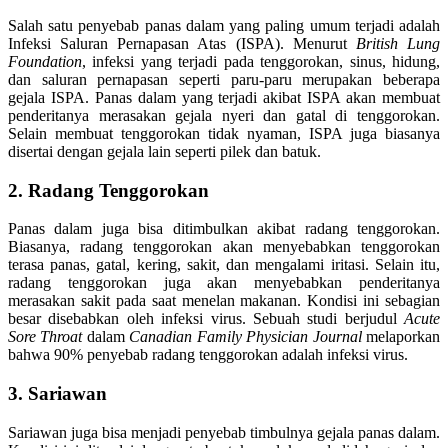
Salah satu penyebab panas dalam yang paling umum terjadi adalah
Infeksi Saluran Pernapasan Atas (ISPA). Menurut
British Lung
Foundation
, infeksi yang terjadi pada tenggorokan, sinus, hidung,
dan saluran pernapasan seperti paru-paru merupakan beberapa
gejala ISPA. Panas dalam yang terjadi akibat ISPA akan membuat
penderitanya merasakan gejala nyeri dan gatal di tenggorokan.
Selain membuat tenggorokan tidak nyaman, ISPA juga biasanya
disertai dengan gejala lain seperti pilek dan batuk.
2. Radang Tenggorokan
Panas dalam juga bisa ditimbulkan akibat radang tenggorokan.
Biasanya, radang tenggorokan akan menyebabkan tenggorokan
terasa panas, gatal, kering, sakit, dan mengalami iritasi. Selain itu,
radang tenggorokan juga akan menyebabkan penderitanya
merasakan sakit pada saat menelan makanan. Kondisi ini sebagian
besar disebabkan oleh infeksi virus. Sebuah studi berjudul
Acute
Sore Throat
dalam
Canadian Family Physician Journal
melaporkan
bahwa 90% penyebab radang tenggorokan adalah infeksi virus.
3. Sariawan
Sariawan juga bisa menjadi penyebab timbulnya gejala panas dalam.