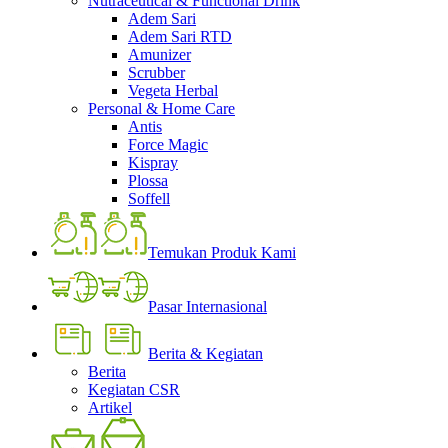
Nutraceutical & Functional Drink
Adem Sari
Adem Sari RTD
Amunizer
Scrubber
Vegeta Herbal
Personal & Home Care
Antis
Force Magic
Kispray
Plossa
Soffell
Temukan Produk Kami
Pasar Internasional
Berita & Kegiatan
Berita
Kegiatan CSR
Artikel