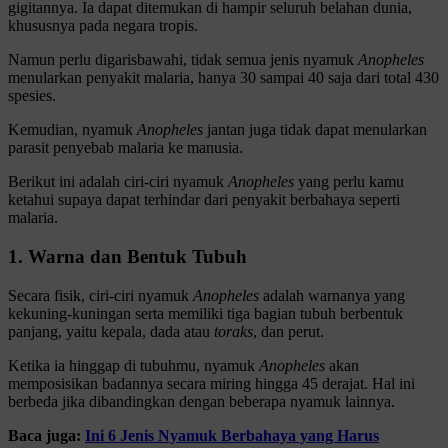
gigitannya. Ia dapat ditemukan di hampir seluruh belahan dunia,
khususnya pada negara tropis.
Namun perlu digarisbawahi, tidak semua jenis nyamuk
Anopheles
menularkan penyakit malaria, hanya 30 sampai 40 saja dari total 430
spesies.
Kemudian, nyamuk
Anopheles
jantan juga tidak dapat menularkan
parasit penyebab malaria ke manusia.
Berikut ini adalah ciri-ciri nyamuk
Anopheles
yang perlu kamu
ketahui supaya dapat terhindar dari penyakit berbahaya seperti
malaria.
1. Warna dan Bentuk Tubuh
Secara fisik, ciri-ciri nyamuk
Anopheles
adalah warnanya yang
kekuning-kuningan serta memiliki tiga bagian tubuh berbentuk
panjang, yaitu kepala, dada atau
toraks
, dan perut.
Ketika ia hinggap di tubuhmu, nyamuk
Anopheles
akan
memposisikan badannya secara miring hingga 45 derajat. Hal ini
berbeda jika dibandingkan dengan beberapa nyamuk lainnya.
Baca juga:
Ini 6 Jenis Nyamuk Berbahaya yang Harus