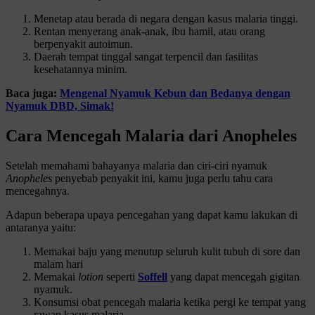
Menetap atau berada di negara dengan kasus malaria tinggi.
Rentan menyerang anak-anak, ibu hamil, atau orang
berpenyakit autoimun.
Daerah tempat tinggal sangat terpencil dan fasilitas
kesehatannya minim.
Baca juga:
Mengenal Nyamuk Kebun dan Bedanya dengan
Nyamuk DBD, Simak!
Cara Mencegah Malaria dari Anopheles
Setelah memahami bahayanya malaria dan ciri-ciri nyamuk
Anopheles
penyebab penyakit ini, kamu juga perlu tahu cara
mencegahnya.
Adapun beberapa upaya pencegahan yang dapat kamu lakukan di
antaranya yaitu:
Memakai baju yang menutup seluruh kulit tubuh di sore dan
malam hari
Memakai
lotion
seperti
Soffell
yang dapat mencegah gigitan
nyamuk.
Konsumsi obat pencegah malaria ketika pergi ke tempat yang
rawan kasus malaria.