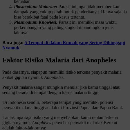
kematian.
Plasmodium Malariae:
Parasit ini juga tidak memberikan
dampak yang cukup parah untuk penderitanya. Hanya saja, ia
bisa berakibat fatal pada kasus tertentu.
Plasmodium Knowlesi:
Parasit ini memiliki masa waktu
perkembangan yang paling singkat dibandingkan jenis
lainnya.
Baca juga:
5 Tempat di dalam Rumah yang Sering Dihinggapi
Nyamuk
Faktor Risiko Malaria dari Anopheles
Pada dasarnya, siapapun memiliki risiko terkena penyakit malaria
akibat gigitan nyamuk
Anopheles
.
Penyakit malaria sangat mungkin menular jika kamu tinggal atau
sedang berada di tempat dengan kasus malaria tinggi.
Di Indonesia sendiri, beberapa tempat yang memiliki potensi
penyakit malaria tinggi adalah di Provinsi Papua dan Papua Barat.
Lantas, apa saja risiko yang menyebabkan kamu rentan terkena
gigitan nyamuk
Anopheles
penyebar penyakit malaria? Berikut
adalah faktor-faktornya: