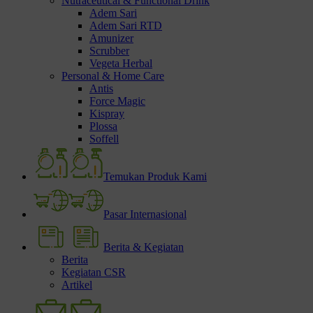
Nutraceutical & Functional Drink
Adem Sari
Adem Sari RTD
Amunizer
Scrubber
Vegeta Herbal
Personal & Home Care
Antis
Force Magic
Kispray
Plossa
Soffell
Temukan Produk Kami
Pasar Internasional
Berita & Kegiatan
Berita
Kegiatan CSR
Artikel