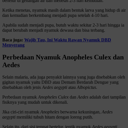
bertelur di genangan air dan menetas 2-3 hari kemudian.
Ketika menetas, nyamuk masih dalam bentuk larva yang hidup di air
dan kemudian berkembang menjadi pupa setelah 4-10 hari.
Apabila sudah menjadi pupa, butuh waktu sekitar 2-3 hari hingga ia
dapat berubah menjadi nyamuk dewasa dan bisa terbang.
Baca juga:
Wajib Tau, Ini Waktu Rawan Nyamuk DBD
Menyerang
Perbedaan Nyamuk Anopheles Culex dan
Aedes
Selain malaria, ada juga penyakit lainnya yang juga disebabkan oleh
gigitan nyamuk yaitu DBD atau Demam Berdarah Dengue yang
disebabkan oleh jenis
Aedes
aegypti
atau
Albopictus
.
Perbedaan nyamuk
Anopheles Culex
dan
Aedes
adalah dari tampilan
fisiknya yang mudah untuk dikenali.
Jika ciri-ciri nyamuk
Anopheles
berwarna kekuningan,
Aedes
aegypti
memiliki tubuh hitam dengan loreng putih.
Selain itu, dari sisi tempat bertelur, jentik nyamuk
Aedes aegypti