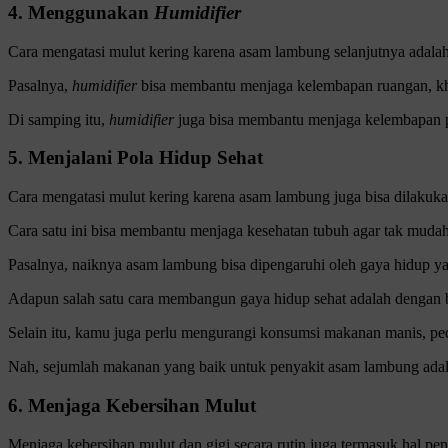
4. Menggunakan
Humidifier
Cara mengatasi mulut kering karena asam lambung selanjutnya ada
Pasalnya,
humidifier
bisa membantu menjaga kelembapan ruangan, khu
Di samping itu,
humidifier
juga bisa membantu menjaga kelembapan p
5. Menjalani Pola Hidup Sehat
Cara mengatasi mulut kering karena asam lambung juga bisa dilaku
Cara satu ini bisa membantu menjaga kesehatan tubuh agar tak mud
Pasalnya, naiknya asam lambung bisa dipengaruhi oleh gaya hidup ya
Adapun salah satu cara membangun gaya hidup sehat adalah dengan ber
Selain itu, kamu juga perlu mengurangi konsumsi makanan manis, pe
Nah, sejumlah makanan yang baik untuk penyakit asam lambung adalah 
6. Menjaga Kebersihan Mulut
Menjaga kebersihan mulut dan gigi secara rutin juga termasuk hal 