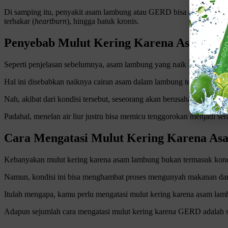
Di samping itu, penyakit asam lambung atau GERD bisa ditandai deng
terbakar (
heartburn
), hingga batuk kronis.
Penyebab Mulut Kering Karena Asam La
Seperti penjelasan sebelumnya, asam lambung yang naik ke kerongk
Hal ini disebabkan naiknya cairan asam dalam lambung tersebut mele
Nah, akibat dari kondisi tersebut, seseorang akan berusaha untuk menela
Padahal, menelan air liur justru bisa memicu tenggorokan menjadi 
Cara Mengatasi Mulut Kering Karena A
Kebanyakan mulut kering karena asam lambung bukan termasuk kond
Namun, kondisi ini bisa menghambat proses mengunyah makanan dan
Itulah mengapa, kamu perlu mengatasi mulut kering karena asam la
Adapun sejumlah cara mengatasi mulut kering karena GERD adalah s