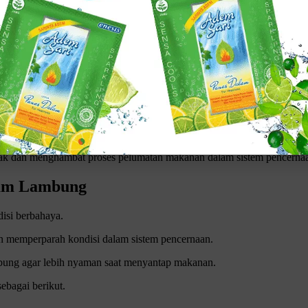
an sejumlah gejala. Adapun beberapa gejala GERD adalah rasa nyeri sa
mbung
ongan bisa masuk pada rongga mulut.
wati katup esofagus dan masuk ke rongga mulut.
n air liur secara terus-menerus karena mulut kering akibat iritasi serta
serak dan menghambat proses pelumatan makanan dalam sistem pencerna
Klik gambar untuk lihat produk unggulan kami
sam Lambung
isi berbahaya.
 memperparah kondisi dalam sistem pencernaan.
mbung agar lebih nyaman saat menyantap makanan.
ebagai berikut.