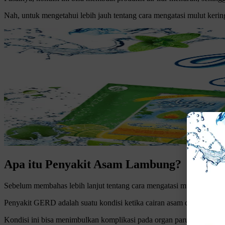
Nah, untuk mengetahui lebih jauh tentang cara mengatasi mulut kerin
Apa itu Penyakit Asam Lambung?
Sebelum membahas lebih lanjut tentang cara mengatasi mulut kerin
Penyakit GERD adalah suatu kondisi ketika cairan asam dalam lambu
Kondisi ini bisa menimbulkan komplikasi pada organ paru-paru apab