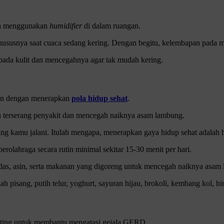
lah menggunakan
humidifier
di dalam ruangan.
susnya saat cuaca sedang kering. Dengan begitu, kelembapan pada mu
ada kulit dan mencegahnya agar tak mudah kering.
kan dengan menerapkan
pola hidup sehat
.
ah terserang penyakit dan mencegah naiknya asam lambung.
ng kamu jalani. Itulah mengapa, menerapkan gaya hidup sehat adalah h
olahraga secara rutin minimal sekitar 15-30 menit per hari.
das, asin, serta makanan yang digoreng untuk mencegah naiknya asam
pisang, putih telur, yoghurt, sayuran hijau, brokoli, kembang kol, hi
penting untuk membantu mengatasi gejala GERD.