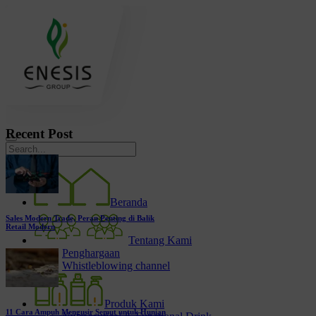
Recent Post
Beranda
Sales Modern Trade, Peran Penting di Balik
Retail Modern
Tentang Kami
Penghargaan
Whistleblowing channel
Produk Kami
11 Cara Ampuh Mengusir Semut untuk Hunian