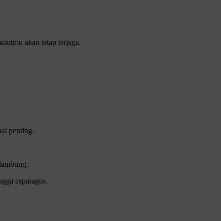
lutmu akan tetap terjaga.
al penting.
 lambung.
ngga asparagus.