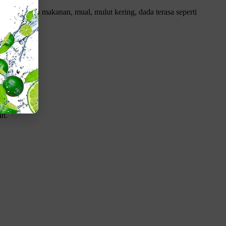
at menelan makanan, mual, mulut kering, dada terasa seperti
 inflamasi.
an.