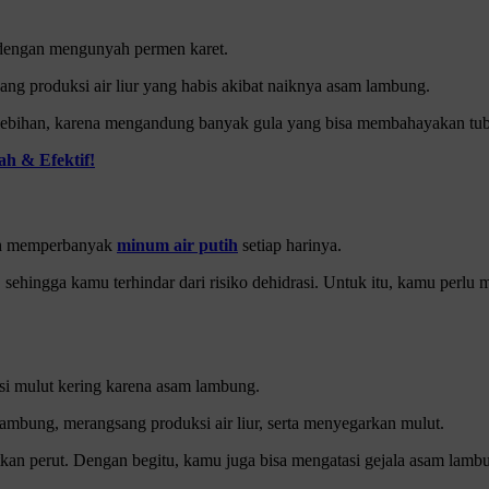
 dengan mengunyah permen karet.
ng produksi air liur yang habis akibat naiknya asam lambung.
rlebihan, karena mengandung banyak gula yang bisa membahayakan tu
h & Efektif!
lah memperbanyak
minum air putih
setiap harinya.
 sehingga kamu terhindar dari risiko dehidrasi. Untuk itu, kamu perlu m
si mulut kering karena asam lambung.
ambung, merangsang produksi air liur, serta menyegarkan mulut.
an perut. Dengan begitu, kamu juga bisa mengatasi gejala asam lambu