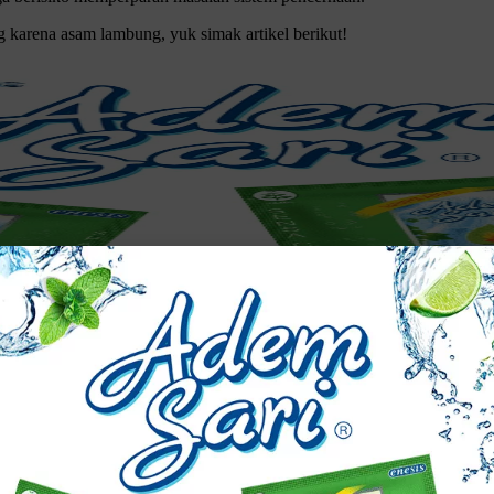
g karena asam lambung, yuk simak artikel berikut!
g karena asam lambung, sebaiknya pahami dulu pengertian GERD.
ng naik ke kerongkongan melalui katup esofagus.
ila asam lambung masuk ke sistem pernapasan.