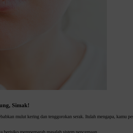
ung, Simak!
bkan mulut kering dan tenggorokan serak. Itulah mengapa, kamu pe
gga berisiko memperparah masalah sistem pencernaan.