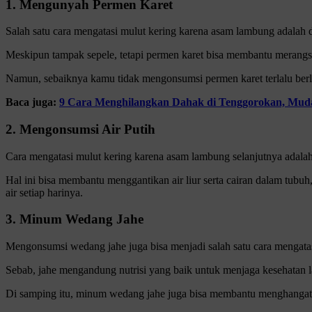
1. Mengunyah Permen Karet
Salah satu cara mengatasi mulut kering karena asam lambung adalah
Meskipun tampak sepele, tetapi permen karet bisa membantu merangsa
Namun, sebaiknya kamu tidak mengonsumsi permen karet terlalu be
Baca juga:
9 Cara Menghilangkan Dahak di Tenggorokan, Muda
2. Mengonsumsi Air Putih
Cara mengatasi mulut kering karena asam lambung selanjutnya ada
Hal ini bisa membantu menggantikan air liur serta cairan dalam tubuh,
air setiap harinya.
3. Minum Wedang Jahe
Mengonsumsi wedang jahe juga bisa menjadi salah satu cara mengata
Sebab, jahe mengandung nutrisi yang baik untuk menjaga kesehatan l
Di samping itu, minum wedang jahe juga bisa membantu menghangatk