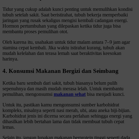
Tidur yang cukup adalah kunci penting untuk memulihkan kondisi
tubuh setelah sakit. Saat beristirahat, tubuh bekerja memperbaiki
jaringan yang rusak sekaligus mengisi kembali cadangan energi.
Hormon pertumbuhan yang dilepaskan ketika tidur juga bisa
membantu proses pemulihan otot.
Oleh karena itu, usahakan untuk tidur malam antara 7–9 jam agar
stamina cepat kembali. Jika waktu istirahat kurang, tubuh akan
mudah kelelahan dan terasa lemah saat beraktivitas keesokan
harinya.
4. Konsumsi Makanan Bergizi dan Seimbang
Ketika baru sembuh dari sakit, tubuh biasanya belum pulih
sepenuhnya dan masih mudah merasa lelah. Untuk membantu
pemulihan, mengonsumsi
makanan sehat
bisa menjadi kunci.
Untuk itu, pastikan kamu mengonsumsi sumber karbohidrat
kompleks, misalnya seperti nasi merah, ubi, atau aneka biji-bijian.
Karbohidrat jenis ini dicerna secara perlahan sehingga energi yang
dihasilkan lebih bertahan lama dan tidak membuat tubuh cepat
lemas.
Selain itu, jangan lupakan makanan berprotein tinggi seperti dada