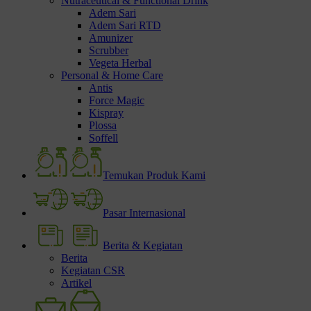
Nutraceutical & Functional Drink
Adem Sari
Adem Sari RTD
Amunizer
Scrubber
Vegeta Herbal
Personal & Home Care
Antis
Force Magic
Kispray
Plossa
Soffell
Temukan Produk Kami
Pasar Internasional
Berita & Kegiatan
Berita
Kegiatan CSR
Artikel