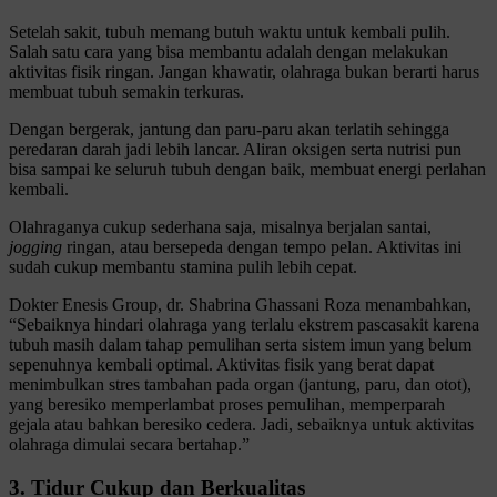
Setelah sakit, tubuh memang butuh waktu untuk kembali pulih.
Salah satu cara yang bisa membantu adalah dengan melakukan
aktivitas fisik ringan. Jangan khawatir, olahraga bukan berarti harus
membuat tubuh semakin terkuras.
Dengan bergerak, jantung dan paru-paru akan terlatih sehingga
peredaran darah jadi lebih lancar. Aliran oksigen serta nutrisi pun
bisa sampai ke seluruh tubuh dengan baik, membuat energi perlahan
kembali.
Olahraganya cukup sederhana saja, misalnya berjalan santai,
jogging
ringan, atau bersepeda dengan tempo pelan. Aktivitas ini
sudah cukup membantu stamina pulih lebih cepat.
Dokter Enesis Group, dr. Shabrina
Ghassani Roza menambahkan,
“Sebaiknya hindari olahraga yang terlalu ekstrem pascasakit karena
tubuh masih dalam tahap pemulihan serta sistem imun yang belum
sepenuhnya kembali optimal. Aktivitas fisik yang berat dapat
menimbulkan stres tambahan pada organ (jantung, paru, dan otot),
yang beresiko memperlambat proses pemulihan, memperparah
gejala atau bahkan beresiko cedera. Jadi, sebaiknya untuk aktivitas
olahraga dimulai secara bertahap.”
3. Tidur Cukup dan Berkualitas