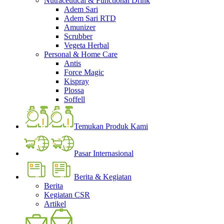
Nutraceutical & Functional Drink
Adem Sari
Adem Sari RTD
Amunizer
Scrubber
Vegeta Herbal
Personal & Home Care
Antis
Force Magic
Kispray
Plossa
Soffell
Temukan Produk Kami
Pasar Internasional
Berita & Kegiatan
Berita
Kegiatan CSR
Artikel