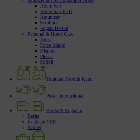
Nutraceutical & Functional Drink
Adem Sari
Adem Sari RTD
Amunizer
Scrubber
Vegeta Herbal
Personal & Home Care
Antis
Force Magic
Kispray
Plossa
Soffell
Temukan Produk Kami
Pasar Internasional
Berita & Kegiatan
Berita
Kegiatan CSR
Artikel