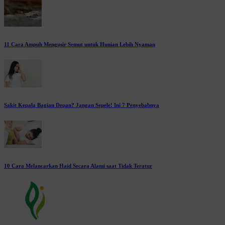
11 Cara Ampuh Mengusir Semut untuk Hunian Lebih Nyaman
Sakit Kepala Bagian Depan? Jangan Sepele! Ini 7 Penyebabnya
10 Cara Melancarkan Haid Secara Alami saat Tidak Teratur