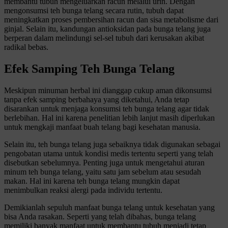
membantu tubuh mengeluarkan racun melalui urin. Dengan
mengonsumsi teh bunga telang secara rutin, tubuh dapat
meningkatkan proses pembersihan racun dan sisa metabolisme dari
ginjal. Selain itu, kandungan antioksidan pada bunga telang juga
berperan dalam melindungi sel-sel tubuh dari kerusakan akibat
radikal bebas.
Efek Samping Teh Bunga Telang
Meskipun minuman herbal ini dianggap cukup aman dikonsumsi
tanpa efek samping berbahaya yang diketahui, Anda tetap
disarankan untuk menjaga konsumsi teh bunga telang agar tidak
berlebihan. Hal ini karena penelitian lebih lanjut masih diperlukan
untuk mengkaji manfaat buah telang bagi kesehatan manusia.
Selain itu, teh bunga telang juga sebaiknya tidak digunakan sebagai
pengobatan utama untuk kondisi medis tertentu seperti yang telah
disebutkan sebelumnya. Penting juga untuk mengetahui aturan
minum teh bunga telang, yaitu satu jam sebelum atau sesudah
makan. Hal ini karena teh bunga telang mungkin dapat
menimbulkan reaksi alergi pada individu tertentu.
Demikianlah sepuluh manfaat bunga telang untuk kesehatan yang
bisa Anda rasakan. Seperti yang telah dibahas, bunga telang
memiliki banyak manfaat untuk membantu tubuh menjadi tetap