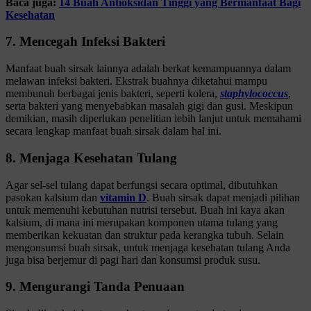
Baca juga:
14 Buah Antioksidan Tinggi yang Bermanfaat Bagi
Kesehatan
7. Mencegah Infeksi Bakteri
Manfaat buah sirsak lainnya adalah berkat kemampuannya dalam
melawan infeksi bakteri. Ekstrak buahnya diketahui mampu
membunuh berbagai jenis bakteri, seperti kolera,
staphylococcus
,
serta bakteri yang menyebabkan masalah gigi dan gusi. Meskipun
demikian, masih diperlukan penelitian lebih lanjut untuk memahami
secara lengkap manfaat buah sirsak dalam hal ini.
8. Menjaga Kesehatan Tulang
Agar sel-sel tulang dapat berfungsi secara optimal, dibutuhkan
pasokan kalsium dan
vitamin D
. Buah sirsak dapat menjadi pilihan
untuk memenuhi kebutuhan nutrisi tersebut. Buah ini kaya akan
kalsium, di mana ini merupakan komponen utama tulang yang
memberikan kekuatan dan struktur pada kerangka tubuh. Selain
mengonsumsi buah sirsak, untuk menjaga kesehatan tulang Anda
juga bisa berjemur di pagi hari dan konsumsi produk susu.
9. Mengurangi Tanda Penuaan