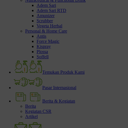
Nutraceutical & Functional Drink
Adem Sari
Adem Sari RTD
Amunizer
Scrubber
Vegeta Herbal
Personal & Home Care
Antis
Force Magic
Kispray
Plossa
Soffell
Temukan Produk Kami
Pasar Internasional
Berita & Kegiatan
Berita
Kegiatan CSR
Artikel