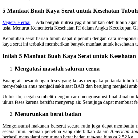
5 Manfaat Buah Kaya Serat untuk Kesehatan Tubuh
Vegeta Herbal
– Ada banyak nutrisi yag dibutuhkan oleh tubuh agar b
usia. Menurut Kementeria Kesehatan RI dalam Angka Kecukupan Gizi 
Kebutuhan serat harian tubuh dapat dipenuhi dengan cara mengonsums
kaya serat ini terbukti memberikan banyak manfaat untuk kesehatan tu
Inilah 5 Manfaat Buah Kaya Serat untuk Kesehatan
Mengatasi masalah saluran cerna
Buang air besar dengan feses yang keras merupaka pertanda tubuh ke
menyebakan anus menjadi sakit saat BAB dan berujung menjadi ambe
Untuk itu, cegah sembelit dengan cara mengonsumsi buah-buahan ka
ukura feses karena bersifat menyerap air. Serat juga dapat membuat f
Menurunkan berat badan
Mengonsumsi makanan berserat secara rutin juga dapat membantu 
secara rutin. Sebuah penelitia yang diterbitkan dalam
American Jour
berhasil mengalami penurunan berat badan rata-rata hingga 2,52 kg.