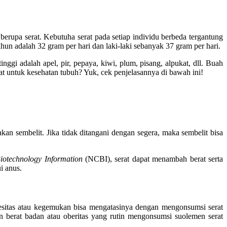
berupa serat. Kebutuha serat pada setiap individu berbeda tergantung
n adalah 32 gram per hari dan laki-laki sebanyak 37 gram per hari.
gi adalah apel, pir, pepaya, kiwi, plum, pisang, alpukat, dll. Buah
rat untuk kesehatan tubuh? Yuk, cek penjelasannya di bawah ini!
an sembelit. Jika tidak ditangani dengan segera, maka sembelit bisa
Biotechnology Information
(NCBI), serat dapat menambah berat serta
i anus.
sitas atau kegemukan bisa mengatasinya dengan mengonsumsi serat
berat badan atau oberitas yang rutin mengonsumsi suolemen serat