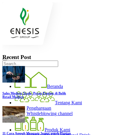
Recent Post
Beranda
Sales Modern Trade, Peran Penting di Balik
Retail Modern
Tentang Kami
Penghargaan
Whistleblowing channel
Produk Kami
11 Cara Ampuh Mengusir Semut untuk Hunian