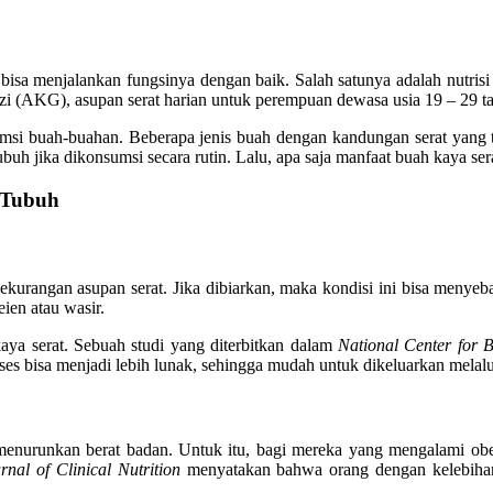
isa menjalankan fungsinya dengan baik. Salah satunya adalah nutrisi 
(AKG), asupan serat harian untuk perempuan dewasa usia 19 – 29 tahu
i buah-buahan. Beberapa jenis buah dengan kandungan serat yang ting
buh jika dikonsumsi secara rutin. Lalu, apa saja manfaat buah kaya se
 Tubuh
kurangan asupan serat. Jika dibiarkan, maka kondisi ini bisa menyebak
ien atau wasir.
ya serat. Sebuah studi yang diterbitkan dalam
National Center for 
eses bisa menjadi lebih lunak, sehingga mudah untuk dikeluarkan melalu
menurunkan berat badan. Untuk itu, bagi mereka yang mengalami obe
nal of Clinical Nutrition
menyatakan bahwa orang dengan kelebihan 