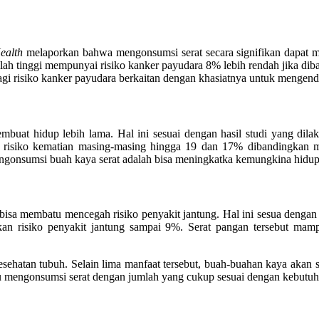
ealth
melaporkan bahwa mengonsumsi serat secara signifikan dapat me
h tinggi mempunyai risiko kanker payudara 8% lebih rendah jika di
i risiko kanker payudara berkaitan dengan khasiatnya untuk mengenda
embuat hidup lebih lama. Hal ini sesuai dengan hasil studi yang dil
nan risiko kematian masing-masing hingga 19 dan 17% dibandingkan 
ngonsumsi buah kaya serat adalah bisa meningkatka kemungkina hidup 
 bisa membatu mencegah risiko penyakit jantung. Hal ini sesua dengan
risiko penyakit jantung sampai 9%. Serat pangan tersebut mampu
esehatan tubuh. Selain lima manfaat tersebut, buah-buahan kaya akan 
 mengonsumsi serat dengan jumlah yang cukup sesuai dengan kebutuha