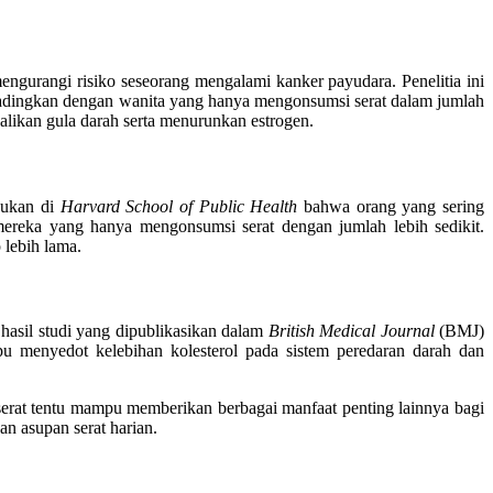
ngurangi risiko seseorang mengalami kanker payudara. Penelitia ini
badingkan dengan wanita yang hanya mengonsumsi serat dalam jumlah
likan gula darah serta menurunkan estrogen.
akukan di
Harvard School of Public Health
bahwa orang yang sering
mereka yang hanya mengonsumsi serat dengan jumlah lebih sedikit.
lebih lama.
 hasil studi yang dipublikasikan dalam
British Medical Journal
(BMJ)
 menyedot kelebihan kolesterol pada sistem peredaran darah dan
serat tentu mampu memberikan berbagai manfaat penting lainnya bagi
n asupan serat harian.