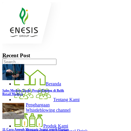
Recent Post
Beranda
Sales Modern Trade, Peran Penting di Balik
Retail Modern
Tentang Kami
Penghargaan
Whistleblowing channel
Produk Kami
11 Cara Ampuh Mengusir Semut untuk Hunian