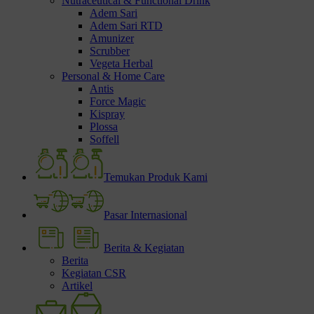
Nutraceutical & Functional Drink
Adem Sari
Adem Sari RTD
Amunizer
Scrubber
Vegeta Herbal
Personal & Home Care
Antis
Force Magic
Kispray
Plossa
Soffell
Temukan Produk Kami
Pasar Internasional
Berita & Kegiatan
Berita
Kegiatan CSR
Artikel