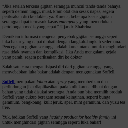
“Jika setelah terkena gigitan serangga muncul tanda-tanda bahaya,
seperti demam tinggi, mual, kram otot dan sesak napas, segera
periksakan diri ke dokter, ya. Karena, beberapa kasus gigitan
serangga dapat termasuk kasus
emergency
yang memerlukan
pertolongan medis yang cepat.” Ujar dr. Shabrina.
Demikian informasi mengenai penyebab gigitan serangga seperti
luka bakar yang dapat diobati dengan langkah-langkah sederhana.
Pencegahan gigitan serangga adalah kunci utama untuk menghindari
rasa tidak nyaman dan komplikasi. Jika Anda mengalami gejala
yang parah, segera periksakan diri ke dokter.
Salah satu cara mengantisipasi diri dari gigitan serangga yang
menyebabkan luka bakar adalah dengan menggunakan Soffell.
Soffell
merupakan
lotion
atau
spray
yang memberikan dua
perlindungan jika diaplikasikan pada kulit karena dibuat dengan
bahan yang tidak disukai serangga. Anda pun bisa memilih produk
Soffell yang cukup beragam sesuai keinginan, seperti bunga
geranium, bengkoang, kulit jeruk, apel, mint geranium, dan yuzu tea
tree.
Yuk, jadikan Soffell yang
healthy product for healthy family
ini
untuk menghindari gigitan serangga seperti luka bakar!