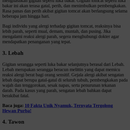
menghasilkan gigitan seperti luka bakar. Gigitan tomcat seperti luka
bakar ini akan terasa gatal, perih, dan menimbulkan pembengkakan.
Rasa panas dan perih akibat gigitan tomcat akan berlangsung selama
beberapa jam hingga hari.
Bagi individu yang alergi terhadap gigitan tomcat, reaksinya bisa
lebih parah, seperti mual, demam, muntah, dan pusing. Jika
mengalami reaksi alergi parah, segera menghubungi dokter agar
mendapatkan penanganan yang tepat.
3. Lebah
Gigitan serangga seperti luka bakar selanjutnya berasal dari Lebah.
Lebah merupakan serangga beracun melittin yang dapat memicu
reaksi alergi berat bagi orang sensitif. Gejala alergi akibat sengatan
lebah dapat berupa gatal-gatal di seluruh tubuh, pembengkakan pada
wajah dan tenggorokan, sesak napas, serta penurunan tekanan
darah. Pada kasus yang parah, sengatan lebah bahkan dapat
berakibat fatal.
Baca juga:
10 Fakta Unik Nyamuk, Ternyata Tergolong
Hewan Purba!
4. Tawon