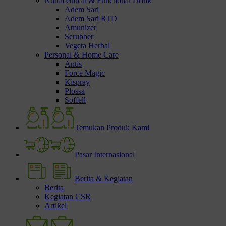
Nutraceutical & Functional Drink
Adem Sari
Adem Sari RTD
Amunizer
Scrubber
Vegeta Herbal
Personal & Home Care
Antis
Force Magic
Kispray
Plossa
Soffell
Temukan Produk Kami
Pasar Internasional
Berita & Kegiatan
Berita
Kegiatan CSR
Artikel