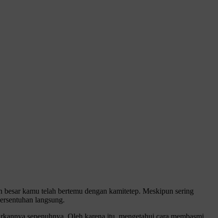
n besar kamu telah bertemu dengan kamitetep. Meskipun sering
bersentuhan langsung.
irkannya sepenuhnya. Oleh karena itu, mengetahui cara membasmi