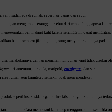
ang sudah ada di rumah, seperti air panas dan sabun.
 dengan mengambil serangga tersebut dari tempat hinggapnya lalu ren
menggunakan penghalang kulit karena serangga ini dapat mengiritasi.
u jadikan bahan semprot jika ingin langsung menyemprotkannya pada ka
mu bisa melakukannya dengan menanam tumbuhan yang tidak disukai ole
thyme
, krisantemum, sitronela, marigold,
eucalyptus
, dan serai.
 area rumah agar kamitetep semakin tidak ingin mendekat.
roduk seperti insektisida organik.
Insektisida organik umumnya terbuat
i tanah tertentu.
Cara membasmi kamitetep menggunakan insektisida or