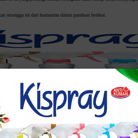
kan serangga ini dari hunianmu dalam panduan berikut.
erhana dan bisa kamu coba untuk menghilangkan serangga ini. Berikut