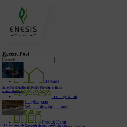
Recent Post
Beranda
Sales Modern Trade, Peran Penting di Balik
Retail Modern
Tentang Kami
Penghargaan
Whistleblowing channel
Produk Kami
11 Cara Ampuh Mengusir Semut untuk Hunian