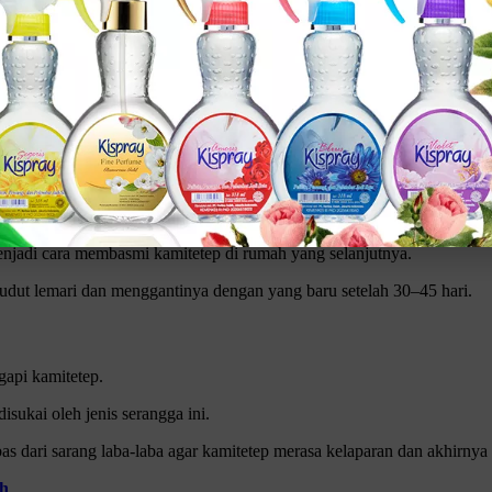
menjaga rumah agar tetap bersih.
g dan berkembang biak.
erbebas dari debu dan kotoran lainnya.
 dapat kamu lihat di dinding. Untuk itu, jangan sampai lupa memperha
a tempat yang jarang diperiksa seperti di lemari.
menjadi cara membasmi kamitetep di rumah yang selanjutnya.
Klik gambar untuk lihat produk unggulan kami
dut lemari dan menggantinya dengan yang baru setelah 30–45 hari.
gapi kamitetep.
sukai oleh jenis serangga ini.
dari sarang laba-laba agar kamitetep merasa kelaparan dan akhirnya 
ah