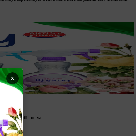
×
 beberapa pilihannya.