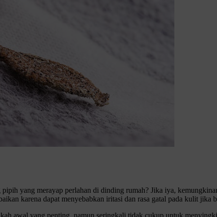
 pipih yang merayap perlahan di dinding rumah? Jika iya, kemungkina
aikan karena dapat menyebabkan iritasi dan rasa gatal pada kulit jika 
kah awal yang penting, namun seringkali tidak cukup untuk menyingk