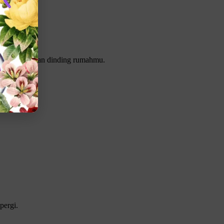
tikan kebersihan dinding rumahmu.
pergi.