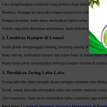
Cara menghilangkan kamitetep yang pertama dapat dilakukan dengan 
Pasalnya, serangga ini menyukai tempat-tempat kotor untuk bersaran
Dengan demikian, kamu harus memastikan bahwa setiap sudut rumah t
Seperti yang telah dijelaskan sebelumnya, tanda kehadiran kamitetep
2. Letakkan Kamper di Lemari
Selain gemar menghinggapi dinding, kamitetep senang bersembunyi pad
Maka dari itu, meletakkan kamper atau kapur barus di lemari dapat 
Kamu hanya perlu menempatkan beberapa kamper tersebut di sudut-su
3. Bersihkan Jaring Laba-Laba
Sarang laba-laba dapat menjadi alasan mengapa rumahmu bisa dihing
Sebab, sarang laba-laba merupakan salah satu sumber makanan yang di
Oleh karenanya, kamu perlu memastikan bahwa rumahmu juga terbebas 
Baca juga:
5 Langkah Mengusir Serangga Pengganggu di Rum