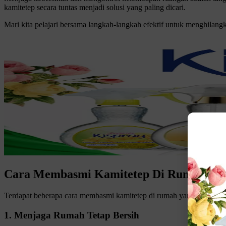
kamitetep secara tuntas menjadi solusi yang paling dicari.
Mari kita pelajari bersama langkah-langkah efektif untuk menghilang
Cara Membasmi Kamitetep Di Rumah
Terdapat beberapa cara membasmi kamitetep di rumah yang cukup sed
1. Menjaga Rumah Tetap Bersih