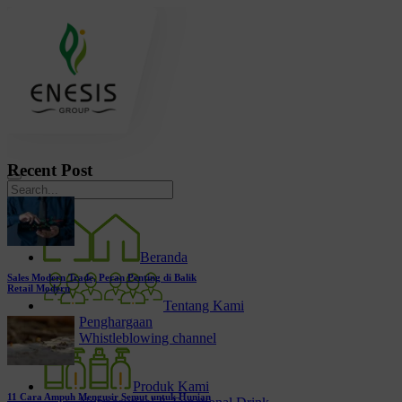
Recent Post
Beranda
Sales Modern Trade, Peran Penting di Balik
Retail Modern
Tentang Kami
Penghargaan
Whistleblowing channel
Produk Kami
11 Cara Ampuh Mengusir Semut untuk Hunian