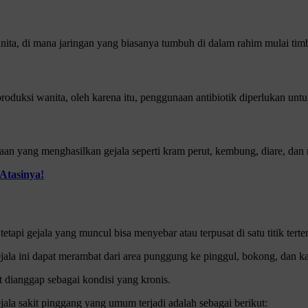
nita, di mana jaringan yang biasanya tumbuh di dalam rahim mulai timb
roduksi wanita, oleh karena itu, penggunaan antibiotik diperlukan untu
an yang menghasilkan gejala seperti kram perut, kembung, diare, dan
Atasinya!
tapi gejala yang muncul bisa menyebar atau terpusat di satu titik terte
a gejala ini dapat merambat dari area punggung ke pinggul, bokong, dan ka
pat dianggap sebagai kondisi yang kronis.
ejala sakit pinggang yang umum terjadi adalah sebagai berikut: