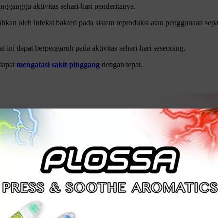
ngganggu aktivitas sehari-hari penderitanya.
abkan oleh infeksi bakteri pada sistem reproduksi atau penggunaan sepa
ini dapat berpengaruh pada aktivitas sehari-hari seseorang.
 dapat
mengatasi sakit pinggang
dengan tepat.
.