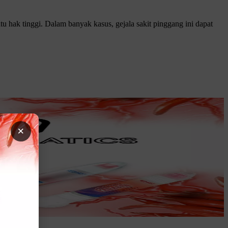
tu hak tinggi. Dalam banyak kasus, gejala sakit pinggang ini dapat
×