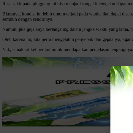
Rasa sakit pada pinggang ini bisa menjadi sangat intens, dan dapat me
Biasanya, kondisi ini lebih umum terjadi pada wanita dan dapat diseb
sembuh dengan sendirinya.
Namun, jika gejalanya berlangsung dalam jangka waktu yang lama, hal 
Oleh karena itu, kita perlu mengetahui penyebab dan gejalanya, agar
Yuk, simak artikel berikut untuk mendapatkan penjelasan lengkapnya