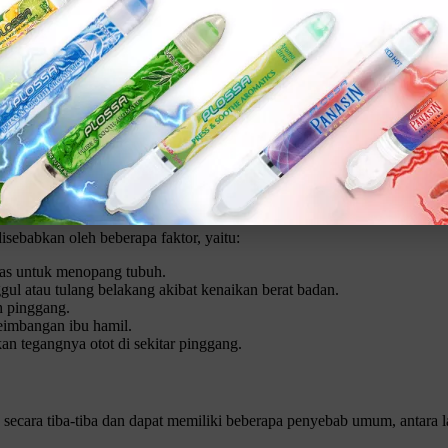
dera pada otot di daerah tersebut.
ang pada pinggang, seperti saat bermain golf, atau mengangkat beban ya
jala sakit pinggang, terutama jika postur tubuh dan kursi tidak ergono
emicu gejala ini, antara lain:
disebabkan oleh beberapa faktor, yaitu:
Klik gambar untuk lihat produk unggulan kami
ras untuk menopang tubuh.
ul atau tulang belakang akibat kenaikan berat badan.
h pinggang.
seimbangan ibu hamil.
n tegangnya otot di sekitar pinggang.
secara tiba-tiba dan dapat memiliki beberapa penyebab umum, antara l