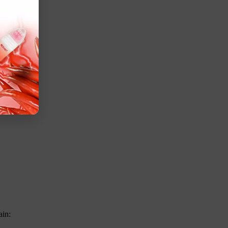
ng berlebih.
mis.
ain: