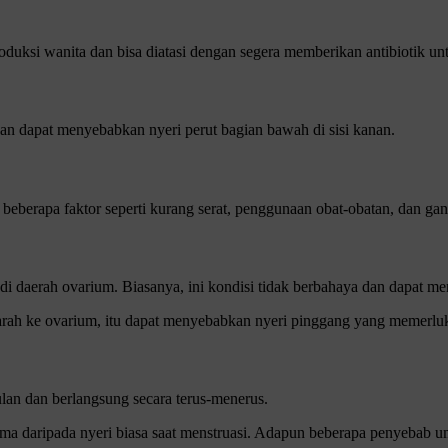
eproduksi wanita dan bisa diatasi dengan segera memberikan antibiotik un
an dapat menyebabkan nyeri perut bagian bawah di sisi kanan.
beberapa faktor seperti kurang serat, penggunaan obat-obatan, dan ga
 di daerah ovarium. Biasanya, ini kondisi tidak berbahaya dan dapat m
 darah ke ovarium, itu dapat menyebabkan nyeri pinggang yang memer
ulan dan berlangsung secara terus-menerus.
ma daripada nyeri biasa saat menstruasi. Adapun beberapa penyebab um