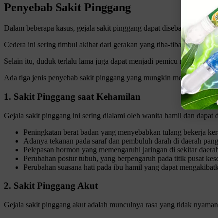
Penyebab Sakit Pinggang
Dalam beberapa kasus, gejala sakit pinggang dapat disebabkan oleh ce
Cedera ini sering timbul akibat dari gerakan yang tiba-tiba dan berul
Selain itu, duduk terlalu lama juga dapat menjadi pemicu munculnya ge
Ada tiga jenis penyebab sakit pinggang yang mungkin menjadi faktor p
1. Sakit Pinggang saat Kehamilan
Gejala sakit pinggang ini sering dialami oleh wanita hamil dan dapat 
Peningkatan berat badan yang menyebabkan tulang bekerja ke
Adanya tekanan pada saraf dan pembuluh darah di daerah pangg
Pelepasan hormon yang memengaruhi jaringan di sekitar daera
Perubahan postur tubuh, yang berpengaruh pada titik pusat ke
Perubahan suasana hati pada ibu hamil yang dapat mengakibatka
2. Sakit Pinggang Akut
Gejala sakit pinggang akut adalah munculnya rasa yang tidak nyaman 