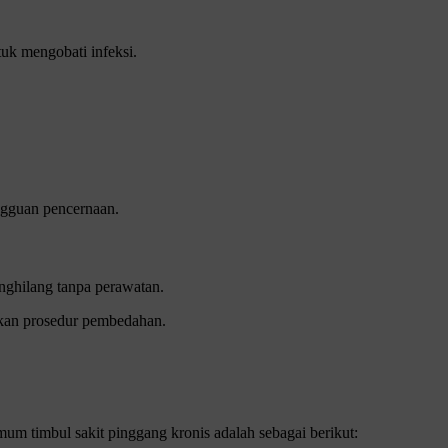
tuk mengobati infeksi.
ngguan pencernaan.
enghilang tanpa perawatan.
lukan prosedur pembedahan.
um timbul sakit pinggang kronis adalah sebagai berikut: