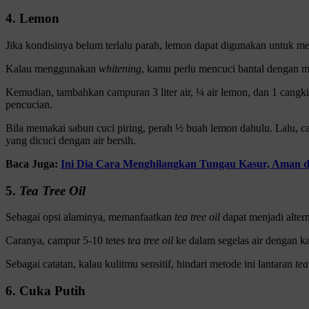
4. Lemon
Jika kondisinya belum terlalu parah, lemon dapat digunakan untuk m
Kalau menggunakan
whitening
, kamu perlu mencuci bantal dengan me
Kemudian, tambahkan campuran 3 liter air, ¼ air lemon, dan 1 cangki
pencucian.
Bila memakai sabun cuci piring, perah ½ buah lemon dahulu. Lalu, ca
yang dicuci dengan air bersih.
Baca Juga:
Ini Dia Cara Menghilangkan Tungau Kasur, Aman
5.
Tea Tree Oil
Sebagai opsi alaminya, memanfaatkan
tea tree oil
dapat menjadi altern
Caranya, campur 5-10 tetes
tea tree oil
ke dalam segelas air dengan ka
Sebagai catatan, kalau kulitmu sensitif, hindari metode ini lantaran
tea
6. Cuka Putih