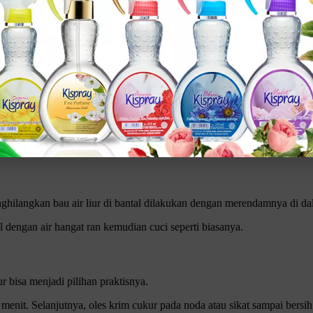
al
ara yang dapat dilakukan, mulai dari memastikan pencucian lebih maks
akibat air liur yang bisa kamu pertimbangkan.
kan bau air liur di bantal. Biasanya, produk khusus ini tergolong dete
 perbandingannya kurang lebih 50:50. Secara lembut, oleskan larutan 
Klik gambar untuk lihat produk unggulan kami
hilangkan bau air liur di bantal dilakukan dengan merendamnya di dal
al dengan air hangat ran kemudian cuci seperti biasanya.
r bisa menjadi pilihan praktisnya.
nit. Selanjutnya, oles krim cukur pada noda atau sikat sampai bersih