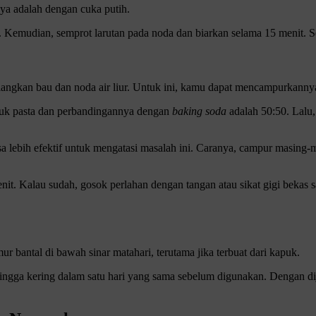
nnya adalah dengan cuka putih.
emudian, semprot larutan pada noda dan biarkan selama 15 menit. Setel
angkan bau dan noda air liur. Untuk ini, kamu dapat mencampurkannya 
ntuk pasta dan perbandingannya dengan
baking soda
adalah 50:50. Lalu,
lebih efektif untuk mengatasi masalah ini. Caranya, campur masing-
it. Kalau sudah, gosok perlahan dengan tangan atau sikat gigi bekas sa
r bantal di bawah sinar matahari, terutama jika terbuat dari kapuk.
 hingga kering dalam satu hari yang sama sebelum digunakan. Dengan di