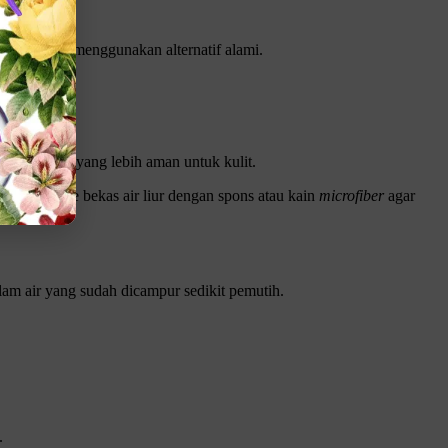
imal hingga menggunakan alternatif alami.
rgen ringan yang lebih aman untuk kulit.
tersebut ke bekas air liur dengan spons atau kain
microfiber
agar
am air yang sudah dicampur sedikit pemutih.
.