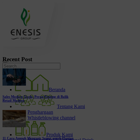
Recent Post
Beranda
Sales Modern Trade, Peran Penting di Balik
Retail Modern
Tentang Kami
Penghargaan
Whistleblowing channel
Produk Kami
11 Cara Ampuh Mengusir Semut untuk Hunian