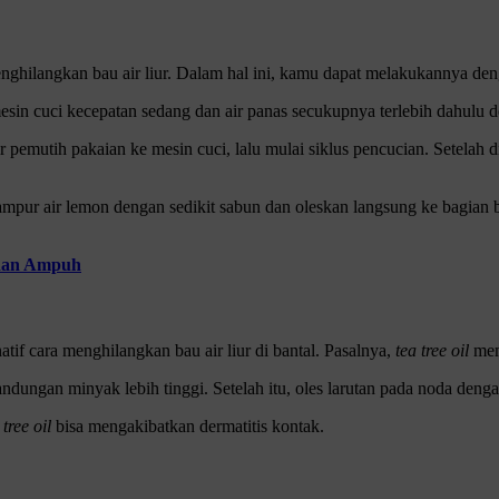
enghilangkan bau air liur. Dalam hal ini, kamu dapat melakukannya de
sin cuci kecepatan sedang dan air panas secukupnya terlebih dahulu de
r pemutih pakaian ke mesin cuci, lalu mulai siklus pencucian. Setelah
mpur air lemon dengan sedikit sabun dan oleskan langsung ke bagian ba
 dan Ampuh
atif cara menghilangkan bau air liur di bantal. Pasalnya,
tea tree oil
mem
ndungan minyak lebih tinggi. Setelah itu, oles larutan pada noda den
 tree oil
bisa mengakibatkan dermatitis kontak.