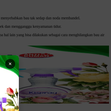
dapat menyebabkan bau tak sedap dan noda membandel.
 apek dan mengganggu kenyamanan tidur.
a hal lain yang bisa dilakukan sebagai cara menghilangkan bau air
×