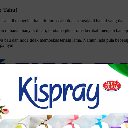
b Tahu!
a bisa jadi mengeluarkan air liur secara tidak sengaja di bantal yang 
bau di bantal banyak dicari, terutama jika aroma berubah menjadi bau
aya bau dan noda tidak membekas terlalu lama. Namun, ada pula beberap
ips
-nya!