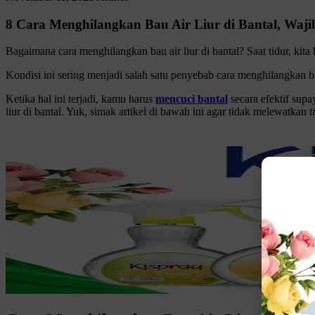
8 Cara Menghilangkan Bau Air Liur di Bantal, Waji
Bagaimana cara menghilangkan bau air liur di bantal? Saat tidur, kit
Kondisi ini sering menjadi salah satu penyebab cara menghilangkan 
Ketika hal ini terjadi, kamu harus
mencuci bantal
secara efektif sup
liur di bantal. Yuk, simak artikel di bawah ini agar tidak melewatkan
t