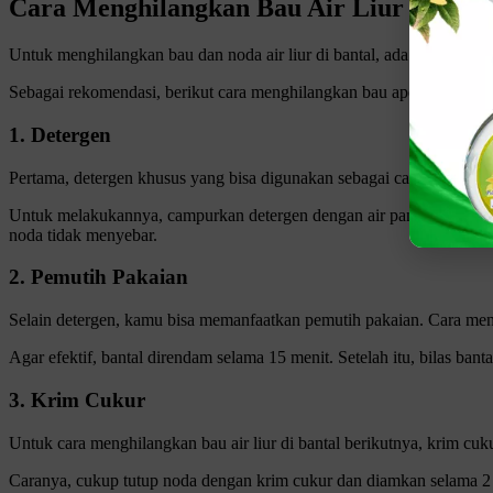
Cara Menghilangkan Bau Air Liur di Bant
Untuk menghilangkan bau dan noda air liur di bantal, ada beberapa c
Sebagai rekomendasi, berikut cara menghilangkan bau apek di bantal 
1. Detergen
Pertama, detergen khusus yang bisa digunakan sebagai cara menghilang
Untuk melakukannya, campurkan detergen dengan air panas bersih yang
noda tidak menyebar.
2. Pemutih Pakaian
Selain detergen, kamu bisa memanfaatkan pemutih pakaian. Cara meng
Agar efektif, bantal direndam selama 15 menit. Setelah itu, bilas bant
3. Krim Cukur
Untuk cara menghilangkan bau air liur di bantal berikutnya, krim cuku
Caranya, cukup tutup noda dengan krim cukur dan diamkan selama 2 me