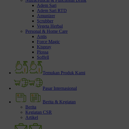
Nutraceutical & Functional Drink
Adem Sari
Adem Sari RTD
Amunizer
Scrubber
Vegeta Herbal
Personal & Home Care
Antis
Force Magic
Kispray
Plossa
Soffell
Temukan Produk Kami
Pasar Internasional
Berita & Kegiatan
Berita
Kegiatan CSR
Artikel