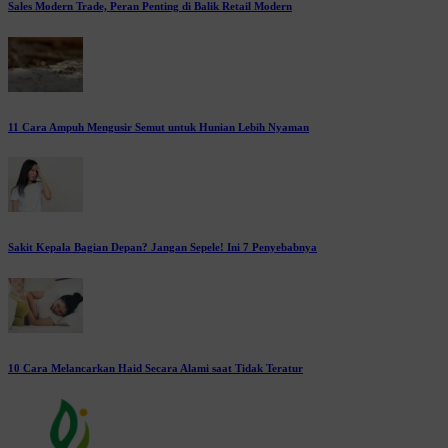
Sales Modern Trade, Peran Penting di Balik Retail Modern
11 Cara Ampuh Mengusir Semut untuk Hunian Lebih Nyaman
Sakit Kepala Bagian Depan? Jangan Sepele! Ini 7 Penyebabnya
10 Cara Melancarkan Haid Secara Alami saat Tidak Teratur