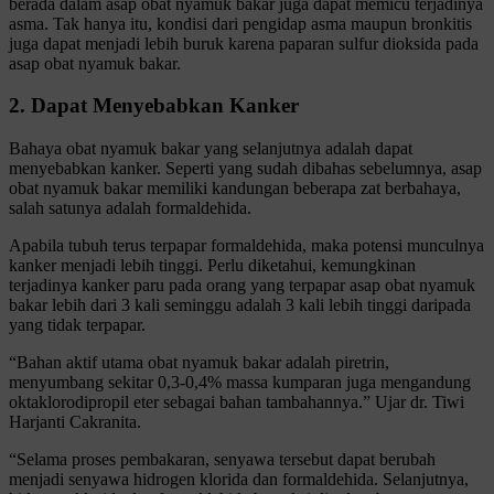
berada dalam asap obat nyamuk bakar juga dapat memicu terjadinya
asma. Tak hanya itu, kondisi dari pengidap asma maupun bronkitis
juga dapat menjadi lebih buruk karena paparan sulfur dioksida pada
asap obat nyamuk bakar.
2. Dapat Menyebabkan Kanker
Bahaya obat nyamuk bakar yang selanjutnya adalah dapat
menyebabkan kanker. Seperti yang sudah dibahas sebelumnya, asap
obat nyamuk bakar memiliki kandungan beberapa zat berbahaya,
salah satunya adalah formaldehida.
Apabila tubuh terus terpapar formaldehida, maka potensi munculnya
kanker menjadi lebih tinggi. Perlu diketahui, kemungkinan
terjadinya kanker paru pada orang yang terpapar asap obat nyamuk
bakar lebih dari 3 kali seminggu adalah 3 kali lebih tinggi daripada
yang tidak terpapar.
“Bahan aktif utama obat nyamuk bakar adalah piretrin,
menyumbang sekitar 0,3-0,4% massa kumparan juga mengandung
oktaklorodipropil eter sebagai bahan tambahannya.” Ujar dr. Tiwi
Harjanti Cakranita.
“Selama proses pembakaran, senyawa tersebut dapat berubah
menjadi senyawa hidrogen klorida dan formaldehida. Selanjutnya,