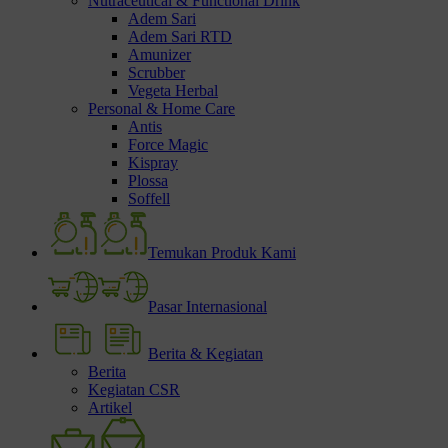
Nutraceutical & Functional Drink
Adem Sari
Adem Sari RTD
Amunizer
Scrubber
Vegeta Herbal
Personal & Home Care
Antis
Force Magic
Kispray
Plossa
Soffell
Temukan Produk Kami
Pasar Internasional
Berita & Kegiatan
Berita
Kegiatan CSR
Artikel