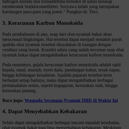
hidrogen klorida dan formaldehida bereaksi di udara berasap
membentuk bis(klorometil)eter. Senyawa inilah yang merupakan
karsinogen paru-paru yang poten.” Pungkas dr. Tiwi.
3. Keracunan Karbon Monoksida
Pada pembahasan di atas, asap dari obat nyamuk bakar akan
mencemari lingkungan. Hal tersebut dapat menjadi semakin parah
apabila obat nyamuk tersebut dinyalakan di ruangan dengan
ventilasi yang buruk. Kondisi udara yang sudah tercemar asap obat
nyamuk bakar dapat mengakibatkan keracunan karbon monoksida.
Pada umumnya, gejala keracunan karbon monoksida adalah sakit
kepala, mual, muntah, nyeri dada, pandangan kabur, sesak napas,
hingga kehilangan kesadaran. Apabila paparan tersebut terus
berlanjut setiap harinya, maka dapat mengakibatkan berbagai
permasalahan serius, seperti keguguran, kerusakan otak, hingga
kerusakan jantung.
Baca juga:
Waspada Serangan Nyamuk DBD di Waktu Ini
4. Dapat Menyebabkan Kebakaran
Selain dapat mengakibatkan berbagai macam masalah kesehatan,
obat nyamuk bakar juga bisa menyebabkan kebakaran. Meskipun