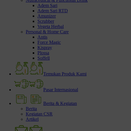
Nutraceutical & Functional Drink
Adem Sari
Adem Sari RTD
Amunizer
Scrubber
Vegeta Herbal
Personal & Home Care
Antis
Force Magic
Kispray
Plossa
Soffell
Temukan Produk Kami
Pasar Internasional
Berita & Kegiatan
Berita
Kegiatan CSR
Artikel