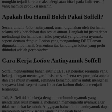
mungkin terjadi karena reaksi alergi atau iritasi pada kulit sensitif
yang memicu produksi melanin.
Apakah Ibu Hamil Boleh Pakai Soffell?
Secara umum,
lotion
antinyamuk aman digunakan oleh ibu hamil
selama tidak berlebihan dan sesuai aturan. Langkah ini justru dapat
melindungi ibu hamil dari risiko penyakit yang dibawa nyamuk,
seperti demam
dengue
. Lotion yang mengandung DEET aman
digunakan ibu hamil. Sementara itu, kandungan lotion yang perlu
dihindari adalah
permethrine.
Cara Kerja
Lotion
Antinyamuk Soffell
Soffell mengandung bahan aktif DEET, zat penolak serangga yang
bekerja dengan memengaruhi sistem saraf serta reseptor pada antena
dan area mulut nyamuk, sehingga kemampuannya untuk mengenali
senyawa kimia seperti asam laktat dan karbon dioksida menjadi
terganggu.
Jadi, Soffell tidak bekerja dengan membunuh nyamuk yang
mendatangi kulit manusia, melainkan memengaruhi nyamuk agar
tidak mendekat ke tubuh. Anggapan bahwa lotion antinyamuk dapat
membunuh nyamuk secara langsung tidaklah benar.