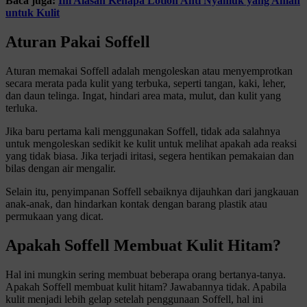
Baca juga:
Ini Alasan Kenapa Lotion Anti Nyamuk yang Aman
untuk Kulit
Aturan Pakai Soffell
Aturan memakai Soffell adalah mengoleskan atau menyemprotkan
secara merata pada kulit yang terbuka, seperti tangan, kaki, leher,
dan daun telinga. Ingat, hindari area mata, mulut, dan kulit yang
terluka.
Jika baru pertama kali menggunakan Soffell, tidak ada salahnya
untuk mengoleskan sedikit ke kulit untuk melihat apakah ada reaksi
yang tidak biasa. Jika terjadi iritasi, segera hentikan pemakaian dan
bilas dengan air mengalir.
Selain itu, penyimpanan Soffell sebaiknya dijauhkan dari jangkauan
anak-anak, dan hindarkan kontak dengan barang plastik atau
permukaan yang dicat.
Apakah Soffell Membuat Kulit Hitam?
Hal ini mungkin sering membuat beberapa orang bertanya-tanya.
Apakah Soffell membuat kulit hitam? Jawabannya tidak. Apabila
kulit menjadi lebih gelap setelah penggunaan Soffell, hal ini