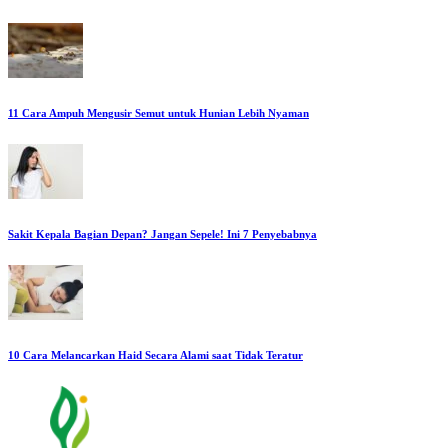
11 Cara Ampuh Mengusir Semut untuk Hunian Lebih Nyaman
Sakit Kepala Bagian Depan? Jangan Sepele! Ini 7 Penyebabnya
10 Cara Melancarkan Haid Secara Alami saat Tidak Teratur