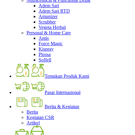
Nutraceutical & Functional Drink
Adem Sari
Adem Sari RTD
Amunizer
Scrubber
Vegeta Herbal
Personal & Home Care
Antis
Force Magic
Kispray
Plossa
Soffell
Temukan Produk Kami
Pasar Internasional
Berita & Kegiatan
Berita
Kegiatan CSR
Artikel