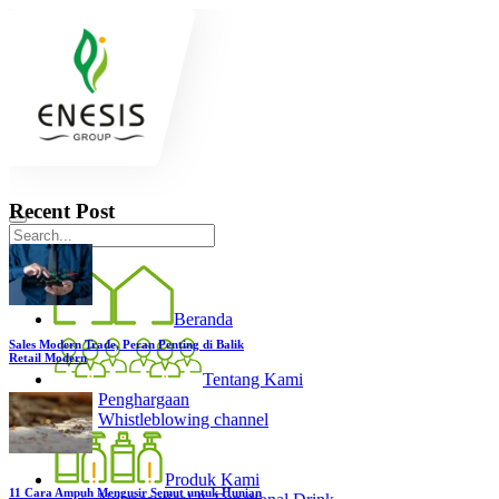
Recent Post
Beranda
Sales Modern Trade, Peran Penting di Balik
Retail Modern
Tentang Kami
Penghargaan
Whistleblowing channel
Produk Kami
11 Cara Ampuh Mengusir Semut untuk Hunian