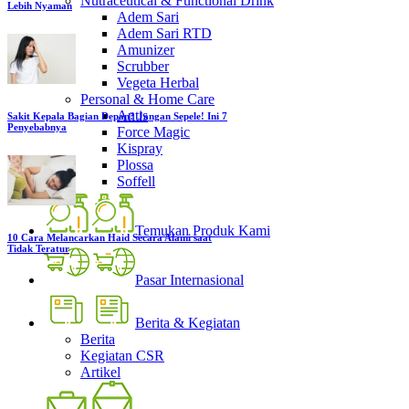
Nutraceutical & Functional Drink
Lebih Nyaman
Adem Sari
Adem Sari RTD
Amunizer
Scrubber
Vegeta Herbal
Personal & Home Care
Antis
Sakit Kepala Bagian Depan? Jangan Sepele! Ini 7
Penyebabnya
Force Magic
Kispray
Plossa
Soffell
Temukan Produk Kami
10 Cara Melancarkan Haid Secara Alami saat
Tidak Teratur
Pasar Internasional
Berita & Kegiatan
Berita
Kegiatan CSR
Artikel