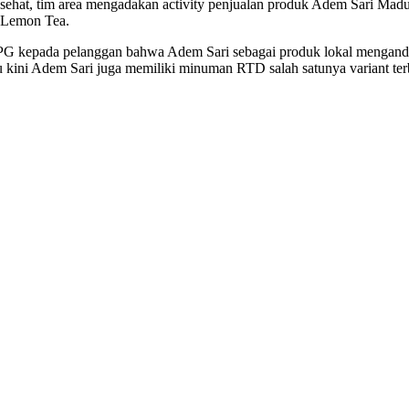
 sehat, tim area mengadakan activity penjualan produk Adem Sari M
 Lemon Tea.
 SPG kepada pelanggan bahwa Adem Sari sebagai produk lokal mengandu
ulu kini Adem Sari juga memiliki minuman RTD salah satunya variant 