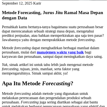
September 12, 2025
Karir
Metode Forecasting, Jurus Jitu Ramal Masa Depan
dengan Data
Pernahkah kamu bertanya-tanya bagaimana suatu perusahaan besar
dapat merencanakan sebuah strategi masa depan, mengetahui
prediksi penjualan, atau bahkan memperkirakan apa saja tren pasar?
Jawabannya yaitu dengan mempraktikkan metode
forecasting
.
Metode
forecasting
dapat menghadirkan berbagai manfaat dalam
perusahaan, mulai dari
manajemen waktu yang baik
bagi
karyawan dan perusahaan, sampai dapat meningkatkan daya saing.
Yuk
, simak artikel ini untuk tahu lebih jauh mengenai metode
forecasting
, tujuan, jenis, manfaat, serta faktor yang
mempengaruhinya. Simak sampai akhir, ya!
Apa Itu Metode
Forecasting
?
Metode
forecasting
adalah metode yang digunakan untuk
melakukan perencanaan dan pengendalian produksi sebuah
perusahaan.
Forecasting
juga sering diartikan sebagai alat bantu
untuk melakukan berbagai perencanaan perusahaan yang efektif dan