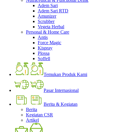
Nutraceutical & Functional Drink
Adem Sari
Adem Sari RTD
Amunizer
Scrubber
Vegeta Herbal
Personal & Home Care
Antis
Force Magic
Kispray
Plossa
Soffell
Temukan Produk Kami
Pasar Internasional
Berita & Kegiatan
Berita
Kegiatan CSR
Artikel