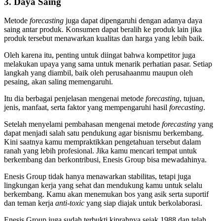
3. Daya Saing
Metode
forecasting
juga dapat dipengaruhi dengan adanya daya
saing antar produk. Konsumen dapat beralih ke produk lain jika
produk tersebut menawarkan kualitas dan harga yang lebih baik.
Oleh karena itu, penting untuk diingat bahwa kompetitor juga
melakukan upaya yang sama untuk menarik perhatian pasar. Setiap
langkah yang diambil, baik oleh perusahaanmu maupun oleh
pesaing, akan saling memengaruhi.
Itu dia berbagai penjelasan mengenai metode
forecasting
, tujuan,
jenis, manfaat, serta faktor yang mempengaruhi hasil
forecasting
.
Setelah menyelami pembahasan mengenai metode
forecasting
yang
dapat menjadi salah satu pendukung agar bisnismu berkembang.
Kini saatnya kamu mempraktikkan pengetahuan tersebut dalam
ranah yang lebih profesional. Jika kamu mencari tempat untuk
berkembang dan berkontribusi, Enesis Group bisa mewadahinya.
Enesis Group tidak hanya menawarkan stabilitas, tetapi juga
lingkungan kerja yang sehat dan mendukung kamu untuk selalu
berkembang. Kamu akan menemukan bos yang asik serta suportif
dan teman kerja
anti-toxic
yang siap diajak untuk berkolaborasi.
Enesis Group juga sudah terbukti kiprahnya sejak 1988 dan telah