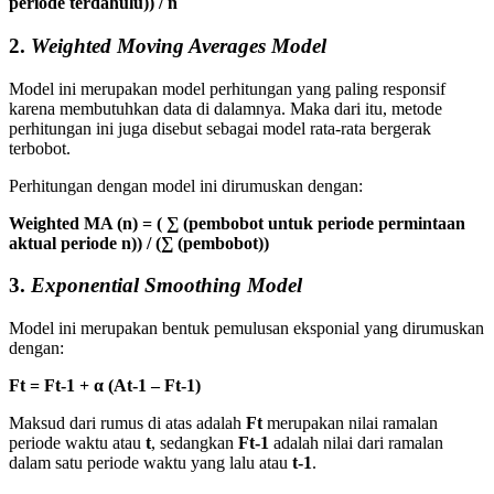
periode terdahulu)) / n
2.
Weighted Moving Averages Model
Model ini merupakan model perhitungan yang paling responsif
karena membutuhkan data di dalamnya. Maka dari itu, metode
perhitungan ini juga disebut sebagai model rata-rata bergerak
terbobot.
Perhitungan dengan model ini dirumuskan dengan:
Weighted MA (n) = ( ∑ (pembobot untuk periode permintaan
aktual periode n)) / (∑ (pembobot))
3.
Exponential Smoothing Model
Model ini merupakan bentuk pemulusan eksponial yang dirumuskan
dengan:
Ft = Ft-1 + α (At-1 – Ft-1)
Maksud dari rumus di atas adalah
Ft
merupakan nilai ramalan
periode waktu atau
t
, sedangkan
Ft-1
adalah nilai dari ramalan
dalam satu periode waktu yang lalu atau
t-1
.