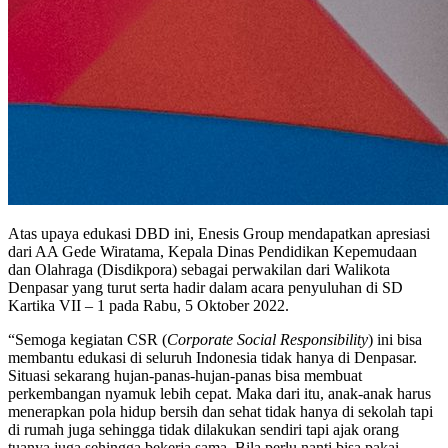
Atas upaya edukasi DBD ini, Enesis Group mendapatkan apresiasi
dari AA Gede Wiratama, Kepala Dinas Pendidikan Kepemudaan
dan Olahraga (Disdikpora) sebagai perwakilan dari Walikota
Denpasar yang turut serta hadir dalam acara penyuluhan di SD
Kartika VII – 1 pada Rabu, 5 Oktober 2022.
“Semoga kegiatan CSR (
Corporate Social Responsibility
) ini bisa
membantu edukasi di seluruh Indonesia tidak hanya di Denpasar.
Situasi sekarang hujan-panas-hujan-panas bisa membuat
perkembangan nyamuk lebih cepat. Maka dari itu, anak-anak harus
menerapkan pola hidup bersih dan sehat tidak hanya di sekolah tapi
di rumah juga sehingga tidak dilakukan sendiri tapi ajak orang
tuanya juga sehingga bekerja sama. Bila perlu nanti bisa pakai