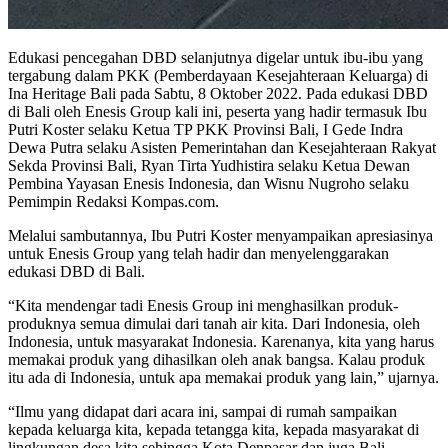
Edukasi pencegahan DBD selanjutnya digelar untuk ibu-ibu yang
tergabung dalam PKK (Pemberdayaan Kesejahteraan Keluarga) di
Ina Heritage Bali pada Sabtu, 8 Oktober 2022. Pada edukasi DBD
di Bali oleh Enesis Group kali ini, peserta yang hadir termasuk Ibu
Putri Koster selaku Ketua TP PKK Provinsi Bali, I Gede Indra
Dewa Putra selaku Asisten Pemerintahan dan Kesejahteraan Rakyat
Sekda Provinsi Bali, Ryan Tirta Yudhistira selaku Ketua Dewan
Pembina Yayasan Enesis Indonesia, dan Wisnu Nugroho selaku
Pemimpin Redaksi Kompas.com.
Melalui sambutannya, Ibu Putri Koster menyampaikan apresiasinya
untuk Enesis Group yang telah hadir dan menyelenggarakan
edukasi DBD di Bali.
“Kita mendengar tadi Enesis Group ini menghasilkan produk-
produknya semua dimulai dari tanah air kita. Dari Indonesia, oleh
Indonesia, untuk masyarakat Indonesia. Karenanya, kita yang harus
memakai produk yang dihasilkan oleh anak bangsa. Kalau produk
itu ada di Indonesia, untuk apa memakai produk yang lain,” ujarnya.
“Ilmu yang didapat dari acara ini, sampai di rumah sampaikan
kepada keluarga kita, kepada tetangga kita, kepada masyarakat di
lingkungan desa kita sehingga Kota Denpasar dan juga Bali