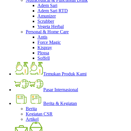
Nutraceutical & Functional Drink
Adem Sari
Adem Sari RTD
Amunizer
Scrubber
Vegeta Herbal
Personal & Home Care
Antis
Force Magic
Kispray
Plossa
Soffell
Temukan Produk Kami
Pasar Internasional
Berita & Kegiatan
Berita
Kegiatan CSR
Artikel