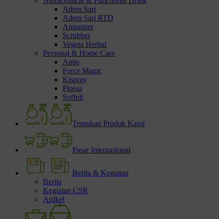
Nutraceutical & Functional Drink
Adem Sari
Adem Sari RTD
Amunizer
Scrubber
Vegeta Herbal
Personal & Home Care
Antis
Force Magic
Kispray
Plossa
Soffell
Temukan Produk Kami
Pasar Internasional
Berita & Kegiatan
Berita
Kegiatan CSR
Artikel