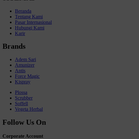
Beranda
Tentang Kami
Pasar Internasional
Hubungi Kami
Karir
Brands
Adem Sari
Amunizer
Antis
Force Magic
Kispray
Plossa
Scrubber
Soffell
Vegeta Herbal
Follow Us On
Corporate Account