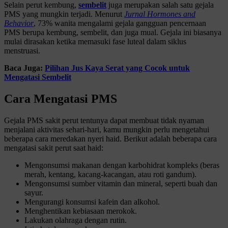
Selain perut kembung,
sembelit
juga merupakan salah satu gejala
PMS yang mungkin terjadi. Menurut
Jurnal Hormones and
Behavior
, 73% wanita mengalami gejala gangguan pencernaan
PMS berupa kembung, sembelit, dan juga mual. Gejala ini biasanya
mulai dirasakan ketika memasuki fase luteal dalam siklus
menstruasi.
Baca Juga:
Pilihan Jus Kaya Serat yang Cocok untuk
Mengatasi Sembelit
Cara Mengatasi PMS
Gejala PMS sakit perut tentunya dapat membuat tidak nyaman
menjalani aktivitas sehari-hari, kamu mungkin perlu mengetahui
beberapa cara meredakan nyeri haid. Berikut adalah beberapa cara
mengatasi sakit perut saat haid:
Mengonsumsi makanan dengan karbohidrat kompleks (beras
merah, kentang, kacang-kacangan, atau roti gandum).
Mengonsumsi sumber vitamin dan mineral, seperti buah dan
sayur.
Mengurangi konsumsi kafein dan alkohol.
Menghentikan kebiasaan merokok.
Lakukan olahraga dengan rutin.