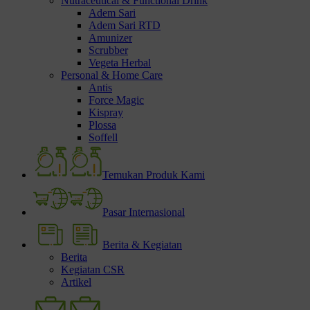
Nutraceutical & Functional Drink
Adem Sari
Adem Sari RTD
Amunizer
Scrubber
Vegeta Herbal
Personal & Home Care
Antis
Force Magic
Kispray
Plossa
Soffell
Temukan Produk Kami
Pasar Internasional
Berita & Kegiatan
Berita
Kegiatan CSR
Artikel