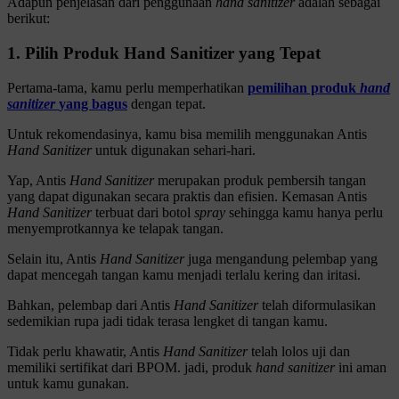
Adapun penjelasan dari penggunaan
hand sanitizer
adalah sebagai
berikut:
1. Pilih Produk Hand Sanitizer yang Tepat
Pertama-tama, kamu perlu memperhatikan
pemilihan produk
hand
sanitizer
yang bagus
dengan tepat.
Untuk rekomendasinya, kamu bisa memilih menggunakan Antis
Hand Sanitizer
untuk digunakan sehari-hari.
Yap, Antis
Hand Sanitizer
merupakan produk pembersih tangan
yang dapat digunakan secara praktis dan efisien. K
emasan Antis
Hand Sanitizer
terbuat dari botol
spray
sehingga kamu hanya perlu
menyemprotkannya ke telapak tangan.
Selain itu, Antis
Hand Sanitizer
juga mengandung pelembap yang
dapat mencegah tangan kamu menjadi terlalu kering dan iritasi.
Bahkan, pelembap dari Antis
Hand Sanitizer
telah diformulasikan
sedemikian rupa jadi tidak terasa lengket di tangan kamu.
Tidak perlu khawatir, Antis
Hand Sanitizer
telah lolos uji dan
memiliki sertifikat dari BPOM. jadi, produk
hand sanitizer
ini aman
untuk kamu gunakan.