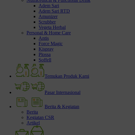
Nutraceutical & Functional Drink
Adem Sari
Adem Sari RTD
Amunizer
Scrubber
Vegeta Herbal
Personal & Home Care
Antis
Force Magic
Kispray
Plossa
Soffell
Temukan Produk Kami
Pasar Internasional
Berita & Kegiatan
Berita
Kegiatan CSR
Artikel