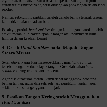
Agar tidak berlebihan, kamu bisa memperhatikan anjuran jumlah
cairan
hand sanitizer
yang perlu dituangkan pada tangan dalam label
produk.
Namun, sebelum itu pastikan terlebih dahulu bahwa telapak tangan
kamu tidak dalam keadaan basah.
Pasalnya, produk
hand sanitizer
dengan kandungan etanol ini lebih
efektif membunuh bakteri apabila tangan atau permukaan kulit
lainnya dalam keadaan kering
4. Gosok
Hand Sanitizer
pada Telapak Tangan
Secara Merata
Selanjutnya, kamu bisa menggosokkan cairan
hand sanitizer
tersebut dengan kedua telapak tangan. Gosoklah cairan
hand
sanitizer
kurang lebih selama 30 detik.
Agar bisa dipastikan merata, kamu dapat menggosok beberapa
bagian tangan, mulai dari sela-sela jari, punggung tangan, area
sekitar kuku, serta genggaman ibu jari.
5. Pastikan Tangan Kering setelah Menggunakan
Hand Sanitizer