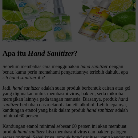
Apa itu
Hand Sanitizer
?
Sebelum membahas cara menggunakan
hand sanitizer
dengan
benar, kamu perlu memahami pengertiannya terlebih dahulu, a
pa
sih
hand sanitizer
itu?
Jadi,
hand sanitizer
adalah suatu produk berbentuk cairan atau gel
yang digunakan untuk membasmi virus, bakteri, serta mikroba
merugikan lainnya pada tangan manusia.
Biasanya, produk
hand
sanitizer
berbahan dasar etanol atau etil alkohol. Lebih tepatnya,
kandungan etanol yang baik dalam produk
hand sanitizer
adalah
minimal 60 persen.
Kandungan etanol minimal sebesar 60 persen ini akan membuat
produk
hand sanitizer
bisa membasmi virus dan bakteri patogen
secara optimal.
Sebaliknya, produk
hand sanitizer
yang kandungan