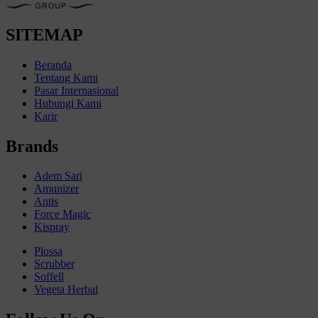
SITEMAP
Beranda
Tentang Kami
Pasar Internasional
Hubungi Kami
Karir
Brands
Adem Sari
Amunizer
Antis
Force Magic
Kispray
Plossa
Scrubber
Soffell
Vegeta Herbal