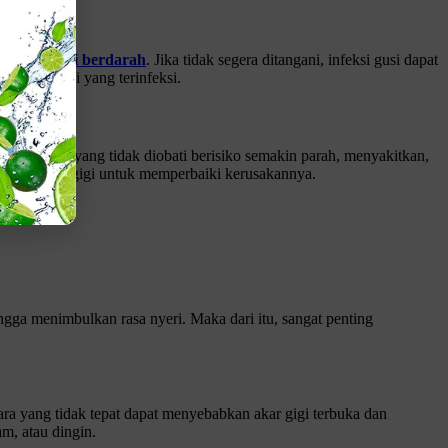
, hingga
gusi berdarah
. Jika tidak segera ditangani, infeksi gusi dapat
i akibat gusi yang terinfeksi.
gi berlubang yang tidak diobati berisiko semakin parah, menyakitkan,
kan mahkota gigi untuk memperbaiki kerusakannya.
ngga menimbulkan rasa nyeri. Maka dari itu, sangat penting
ara yang tidak tepat dapat menyebabkan akar gigi terbuka dan
am, atau dingin.