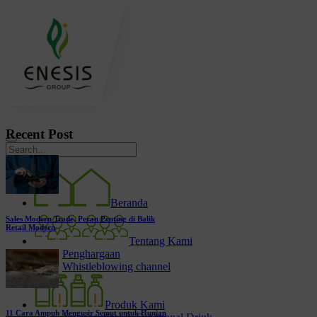
Recent Post
Beranda
Sales Modern Trade, Peran Penting di Balik
Retail Modern
Tentang Kami
Penghargaan
Whistleblowing channel
Produk Kami
11 Cara Ampuh Mengusir Semut untuk Hunian