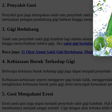
2. Penyakit Gusi
Penyakit gusi juga merupakan salah satu penyebab sakit gigi kambuh.
merusakan jaringan pendukung gigi bahkan hingga menyebabkan gigi tang
3. Gigi Berlubang
Salah satu penyebab sakit gigi kambuh lagi adalah adanya kerusakan pa
hingga menyebabkan infeksi gigi. Jika
sakit gigi berlubang
sudah ti
Baca juga:
11 Obat Alami Sakit Gigi Berlubang, Mudah Didapa
4. Kebiasaan Buruk Terhadap Gigi
Beberapa kebiasan buruk terhadap gigi juga dapat menjadi penyebab s
Kebiasaan-kebiasaan seperti menggeser gigi bolak balik, menggertakka
menghindari kebiasaan buruk pada gigi demi mencegah kerusakan ja
5. Gusi Mengalami Erosi
Erosi pada gusi juga dapat menjadi penyebab sakit gigi kambuh. Hal 
membuatnya menjadi sangat sensitif. Gigi dengan akar terbuka lebih r