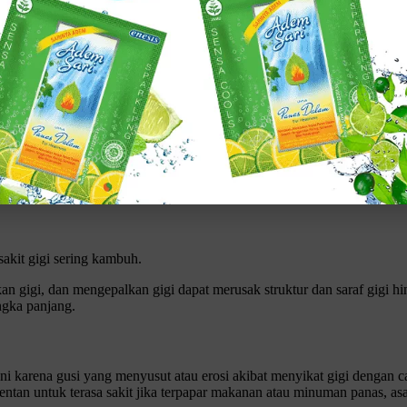
 Penyakit gusi ditandai dengan gejala seperti gusi bengkak, kemerahan
gal. Selain itu, restorasi seperti tambalan juga rentan terhadap iritas
da gigi, seperti gigi berlubang. Meskipun sering kali tanpa gejala, gi
dak dapat diatasi dengan tambalan gigi biasa, Anda mungkin memerlu
t di Rumah
Klik gambar untuk lihat produk unggulan kami
akit gigi sering kambuh.
n gigi, dan mengepalkan gigi dapat merusak struktur dan saraf gigi hi
ngka panjang.
ini karena gusi yang menyusut atau erosi akibat menyikat gigi dengan c
entan untuk terasa sakit jika terpapar makanan atau minuman panas, as