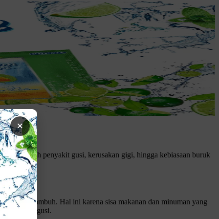
×
aranya adalah penyakit gusi, kerusakan gigi, hingga kebiasaan buruk
 sakit gigi kambuh. Hal ini karena sisa makanan dan minuman yang
gigi serta gusi.