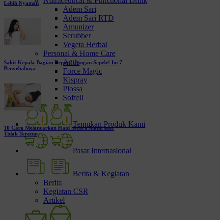
Nutraceutical & Functional Drink
Lebih Nyaman
Adem Sari
Adem Sari RTD
Amunizer
Scrubber
Vegeta Herbal
Personal & Home Care
Antis
Sakit Kepala Bagian Depan? Jangan Sepele! Ini 7
Penyebabnya
Force Magic
Kispray
Plossa
Soffell
Temukan Produk Kami
10 Cara Melancarkan Haid Secara Alami saat
Tidak Teratur
Pasar Internasional
Berita & Kegiatan
Berita
Kegiatan CSR
Artikel