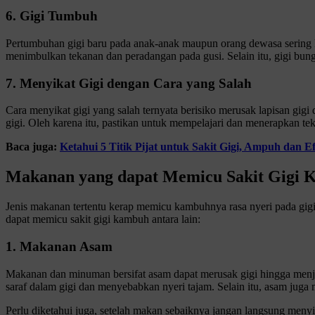
6. Gigi Tumbuh
Pertumbuhan gigi baru pada anak-anak maupun orang dewasa sering k
menimbulkan tekanan dan peradangan pada gusi. Selain itu, gigi bun
7. Menyikat Gigi dengan Cara yang Salah
Cara menyikat gigi yang salah ternyata berisiko merusak lapisan gig
gigi. Oleh karena itu, pastikan untuk mempelajari dan menerapkan tek
Baca juga:
Ketahui 5 Titik Pijat untuk Sakit Gigi, Ampuh dan Ef
Makanan yang dapat Memicu Sakit Gigi
Jenis makanan tertentu kerap memicu kambuhnya rasa nyeri pada gig
dapat memicu sakit gigi kambuh antara lain:
1. Makanan Asam
Makanan dan minuman bersifat asam dapat merusak gigi hingga menja
saraf dalam gigi dan menyebabkan nyeri tajam. Selain itu, asam juga 
Perlu diketahui juga, setelah makan sebaiknya jangan langsung meny