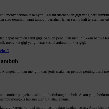
ali menyebabkan rasa nyeri. Hal ini disebabkan gigi yang baru tumbu
gsu atau geraham yang tumbuh perlahan-lahan sering kali terasa menya
i dan dapat memicu sakit gigi. Sebuah penelitian menunjukkan bahwa t
nik menyikat gigi yang benar sesuai anjuran dokter gigi.
ektif!
 Kambuh
i. Mengetahui dan menghindari jenis makanan pemicu penting demi me
di sumber penyebab sakit gigi berlubang kambuh. Asam yang berkontak
mampu mengikis lapisan luar gigi atau enamel.
ikat gigi karena kondisi mulut masih dalam keadaan asam. Anda bisa m