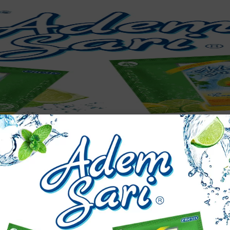
pergi. Ada beragam faktor penyebab gigi sakit secara berulang, di ant
enyebabnya.
 satu penyebab timbulnya berbagai masalah kesehatan mulut, termasuk
yebabkan kerusakan enamel gigi sehingga berisiko terjadinya infeksi 