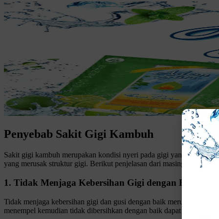
Penyebab Sakit Gigi Kambuh
Sakit gigi kambuh merupakan kondisi nyeri pada gigi yang datang dan 
yang merusak struktur gigi. Berikut penjelasan dari masing-masing p
1. Tidak Menjaga Kebersihan Gigi dengan Baik
Tidak menjaga kebersihan gigi dan gusi dengan baik merupakan salah
menempel kemudian tidak dibersihkan dengan baik dapat membusuk men