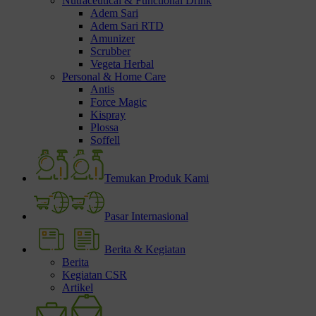
Nutraceutical & Functional Drink
Adem Sari
Adem Sari RTD
Amunizer
Scrubber
Vegeta Herbal
Personal & Home Care
Antis
Force Magic
Kispray
Plossa
Soffell
Temukan Produk Kami
Pasar Internasional
Berita & Kegiatan
Berita
Kegiatan CSR
Artikel