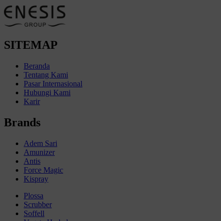
SITEMAP
Beranda
Tentang Kami
Pasar Internasional
Hubungi Kami
Karir
Brands
Adem Sari
Amunizer
Antis
Force Magic
Kispray
Plossa
Scrubber
Soffell