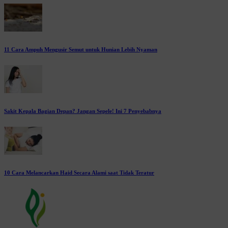
11 Cara Ampuh Mengusir Semut untuk Hunian Lebih Nyaman
Sakit Kepala Bagian Depan? Jangan Sepele! Ini 7 Penyebabnya
10 Cara Melancarkan Haid Secara Alami saat Tidak Teratur