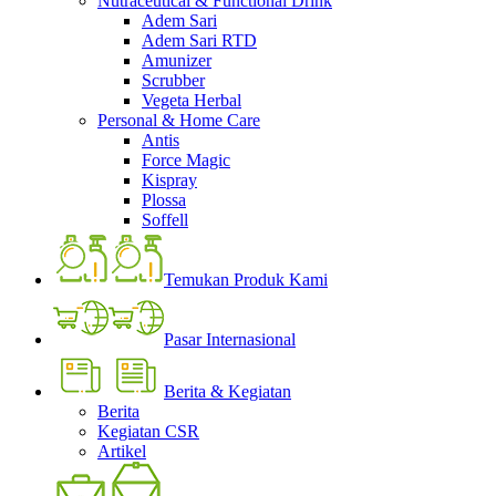
Nutraceutical & Functional Drink
Adem Sari
Adem Sari RTD
Amunizer
Scrubber
Vegeta Herbal
Personal & Home Care
Antis
Force Magic
Kispray
Plossa
Soffell
Temukan Produk Kami
Pasar Internasional
Berita & Kegiatan
Berita
Kegiatan CSR
Artikel