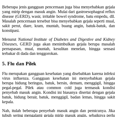
Beberapa jenis gangguan pencernaan juga bisa menyebabkan gejala
yang mirip dengan masuk angin. Mulai dari gastroesophageal reflux
disease (GERD), wasir, irritable bowel syndrome, batu empedu, dll.
Masalah pencernaan tersebut bisa menyebabkan gejala seperti mual,
sakit perut, diare, kram, muntah, buang angin, batuk-batuk, dan
konstipasi.
Menurut
National Institute of Diabetes and Digestive and Kidney
Diseases
, GERD juga akan menimbulkan gejala berupa masalah
pernapasan, mual, muntah, kesulitan menelan, hingga sensasi
terbakar di dada dan tenggorokan.
5. Flu dan Pilek
Flu merupakan gangguan kesehatan yang disebabkan karena infeksi
virus influenza. Gangguan kesehatan ini menyebabkan gejala
berupa hidung beringus, batuk, bersin, demam, menggigil, hingga
pegal-pegal. Pilek atau common cold juga termasuk kondisi
penyebab masuk angin. Kondisi ini biasanya disertai dengan gejala
batuk, hidung berair, batuk, menggigil, badan lemas, hingga sakit
kepala.
Nah, itulah beberapa penyebab masuk angin dan pemicunya. Jika
tubuh sering mengalami gejala mirip masuk angin, sebaiknya perlu