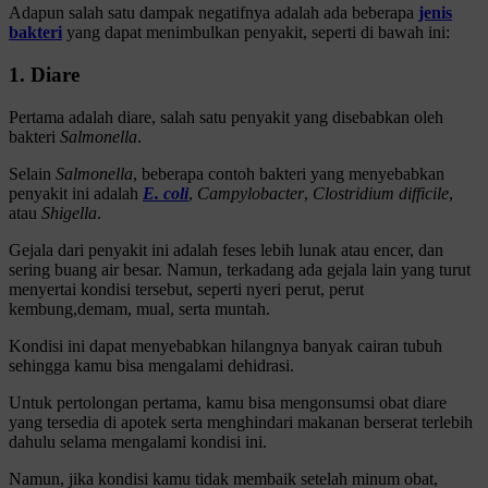
Adapun salah satu dampak negatifnya adalah ada beberapa
jenis
bakteri
yang dapat menimbulkan penyakit, seperti di bawah ini:
1. Diare
Pertama adalah diare, salah satu penyakit yang disebabkan oleh
bakteri
Salmonella
.
Selain
Salmonella
, beberapa contoh bakteri yang menyebabkan
penyakit ini adalah
E. coli
,
Campylobacter
,
Clostridium difficile
,
atau
Shigella
.
Gejala dari penyakit ini adalah feses lebih lunak atau encer, dan
sering buang air besar. Namun, terkadang ada gejala lain yang turut
menyertai kondisi tersebut, seperti nyeri perut, perut
kembung,demam, mual, serta muntah.
Kondisi ini dapat menyebabkan hilangnya banyak cairan tubuh
sehingga kamu bisa mengalami dehidrasi.
Untuk pertolongan pertama, kamu bisa mengonsumsi obat diare
yang tersedia di apotek serta menghindari makanan berserat terlebih
dahulu selama mengalami kondisi ini.
Namun, jika kondisi kamu tidak membaik setelah minum obat,