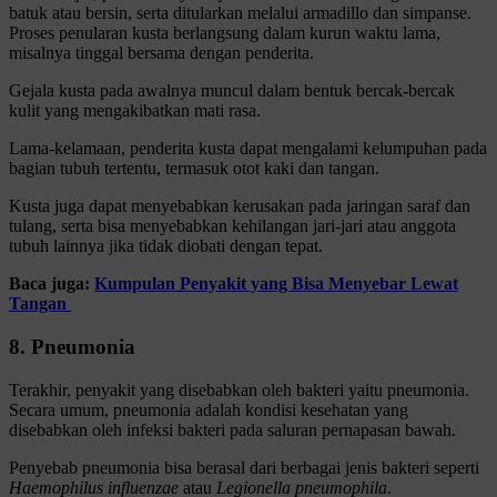
batuk atau bersin, serta ditularkan melalui armadillo dan simpanse.
Proses penularan kusta berlangsung dalam kurun waktu lama,
misalnya tinggal bersama dengan penderita.
Gejala kusta pada awalnya muncul dalam bentuk bercak-bercak
kulit yang mengakibatkan mati rasa.
Lama-kelamaan, penderita kusta dapat mengalami kelumpuhan pada
bagian tubuh tertentu, termasuk otot kaki dan tangan.
Kusta juga dapat menyebabkan kerusakan pada jaringan saraf dan
tulang, serta bisa menyebabkan kehilangan jari-jari atau anggota
tubuh lainnya jika tidak diobati dengan tepat.
Baca juga:
Kumpulan Penyakit yang Bisa Menyebar Lewat
Tangan
8. Pneumonia
Terakhir, penyakit yang disebabkan oleh bakteri yaitu pneumonia.
Secara umum, pneumonia adalah kondisi kesehatan yang
disebabkan oleh infeksi bakteri pada saluran pernapasan bawah.
Penyebab pneumonia bisa berasal dari berbagai jenis bakteri seperti
Haemophilus influenzae
atau
Legionella pneumophila
.