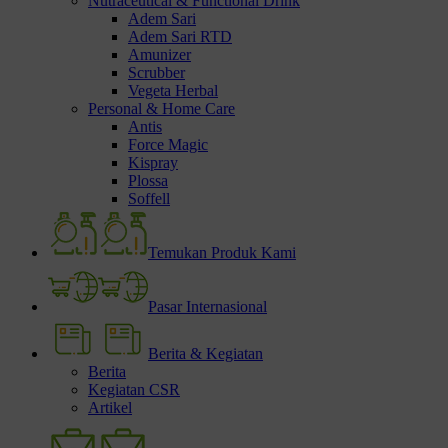
Nutraceutical & Functional Drink
Adem Sari
Adem Sari RTD
Amunizer
Scrubber
Vegeta Herbal
Personal & Home Care
Antis
Force Magic
Kispray
Plossa
Soffell
Temukan Produk Kami
Pasar Internasional
Berita & Kegiatan
Berita
Kegiatan CSR
Artikel