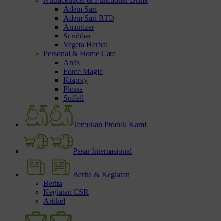
Nutraceutical & Functional Drink
Adem Sari
Adem Sari RTD
Amunizer
Scrubber
Vegeta Herbal
Personal & Home Care
Antis
Force Magic
Kispray
Plossa
Soffell
Temukan Produk Kami
Pasar Internasional
Berita & Kegiatan
Berita
Kegiatan CSR
Artikel