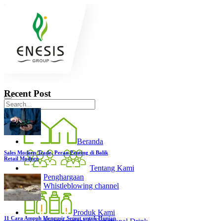
Recent Post
Beranda
Sales Modern Trade, Peran Penting di Balik
Retail Modern
Tentang Kami
Penghargaan
Whistleblowing channel
Produk Kami
11 Cara Ampuh Mengusir Semut untuk Hunian