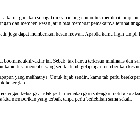
u ini bisa kamu gunakan sebagai dress panjang dan untuk membuat tam
ingan dan memberi kesan jatuh bisa membuat pemakainya terlihat tingg
atin juga dapat memberikan kesan mewah. Apabila kamu ingin tampil le
at booming akhir-akhir ini. Sebab, tak hanya terkesan minimalis dan s
in kamu bisa mencoba yang sedikit lebih gelap agar memberikan kesan 
siapapun yang melihatnya. Untuk hijab sendiri, kamu tak perlu bereks
uk bepergian.
sama dengan keluarga. Tidak perlu memakai gamis dengan motif atau aks
kita memberikan yang terbaik tanpa perlu berlebihan sama sekali.