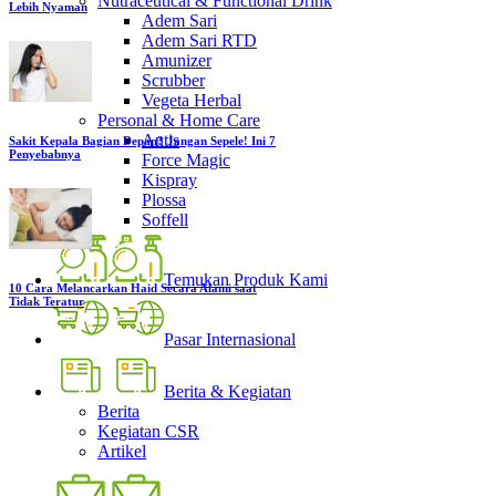
Nutraceutical & Functional Drink
Lebih Nyaman
Adem Sari
Adem Sari RTD
Amunizer
Scrubber
Vegeta Herbal
Personal & Home Care
Antis
Sakit Kepala Bagian Depan? Jangan Sepele! Ini 7
Penyebabnya
Force Magic
Kispray
Plossa
Soffell
Temukan Produk Kami
10 Cara Melancarkan Haid Secara Alami saat
Tidak Teratur
Pasar Internasional
Berita & Kegiatan
Berita
Kegiatan CSR
Artikel