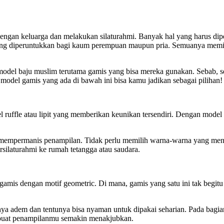
an keluarga dan melakukan silaturahmi. Banyak hal yang harus dipers
ang diperuntukkan bagi kaum perempuan maupun pria. Semuanya memil
odel baju muslim terutama gamis yang bisa mereka gunakan. Sebab, 
odel gamis yang ada di bawah ini bisa kamu jadikan sebagai pilihan!
 ruffle atau lipit yang memberikan keunikan tersendiri. Dengan model
 mempermanis penampilan. Tidak perlu memilih warna-warna yang menc
rsilaturahmi ke rumah tetangga atau saudara.
h gamis dengan motif geometric. Di mana, gamis yang satu ini tak be
a adem dan tentunya bisa nyaman untuk dipakai seharian. Pada bagian 
mbuat penampilanmu semakin menakjubkan.