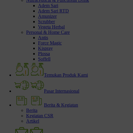
Nutraceutical & Functional Drink
Adem Sari
Adem Sari RTD
Amunizer
Scrubber
Vegeta Herbal
Personal & Home Care
Antis
Force Magic
Kispray
Plossa
Soffell
Temukan Produk Kami
Pasar Internasional
Berita & Kegiatan
Berita
Kegiatan CSR
Artikel