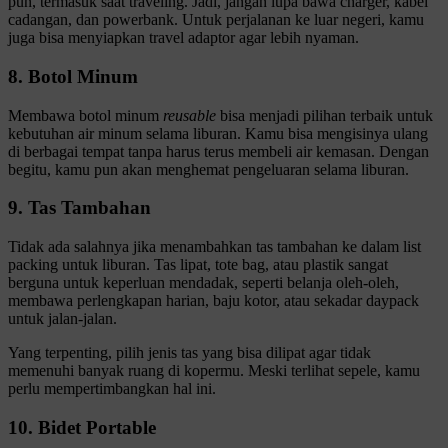
pun, termasuk saat traveling. Jadi, jangan lupa bawa charger, kabel
cadangan, dan powerbank. Untuk perjalanan ke luar negeri, kamu
juga bisa menyiapkan travel adaptor agar lebih nyaman.
8. Botol Minum
Membawa botol minum
reusable
bisa menjadi pilihan terbaik untuk
kebutuhan air minum selama liburan. Kamu bisa mengisinya ulang
di berbagai tempat tanpa harus terus membeli air kemasan. Dengan
begitu, kamu pun akan menghemat pengeluaran selama liburan.
9. Tas Tambahan
Tidak ada salahnya jika menambahkan tas tambahan ke dalam list
packing untuk liburan. Tas lipat, tote bag, atau plastik sangat
berguna untuk keperluan mendadak, seperti belanja oleh-oleh,
membawa perlengkapan harian, baju kotor, atau sekadar daypack
untuk jalan-jalan.
Yang terpenting, pilih jenis tas yang bisa dilipat agar tidak
memenuhi banyak ruang di kopermu. Meski terlihat sepele, kamu
perlu mempertimbangkan hal ini.
10. Bidet Portable