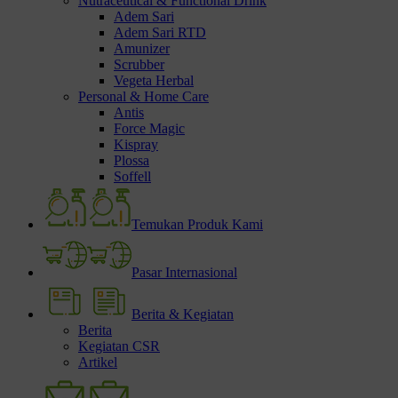
Nutraceutical & Functional Drink
Adem Sari
Adem Sari RTD
Amunizer
Scrubber
Vegeta Herbal
Personal & Home Care
Antis
Force Magic
Kispray
Plossa
Soffell
Temukan Produk Kami
Pasar Internasional
Berita & Kegiatan
Berita
Kegiatan CSR
Artikel