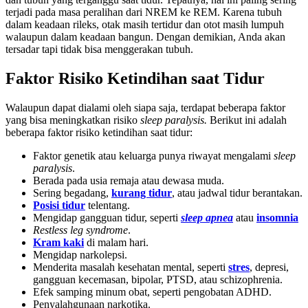
terjadi pada masa peralihan dari NREM ke REM. Karena tubuh
dalam keadaan rileks, otak masih tertidur dan otot masih lumpuh
walaupun dalam keadaan bangun. Dengan demikian, Anda akan
tersadar tapi tidak bisa menggerakan tubuh.
Faktor Risiko Ketindihan saat Tidur
Walaupun dapat dialami oleh siapa saja, terdapat beberapa faktor
yang bisa meningkatkan risiko
sleep paralysis.
Berikut ini adalah
beberapa faktor risiko ketindihan saat tidur:
Faktor genetik atau keluarga punya riwayat mengalami
sleep
paralysis
.
Berada pada usia remaja atau dewasa muda.
Sering begadang,
kurang tidur
, atau jadwal tidur berantakan.
Posisi tidur
telentang.
Mengidap gangguan tidur, seperti
sleep apnea
atau
insomnia
Restless leg syndrome
.
Kram kaki
di malam hari.
Mengidap narkolepsi.
Menderita masalah kesehatan mental, seperti
stres
, depresi,
gangguan kecemasan, bipolar, PTSD, atau schizophrenia.
Efek samping minum obat, seperti pengobatan ADHD.
Penyalahgunaan narkotika.