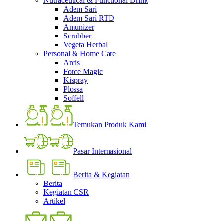
Nutraceutical & Functional Drink
Adem Sari
Adem Sari RTD
Amunizer
Scrubber
Vegeta Herbal
Personal & Home Care
Antis
Force Magic
Kispray
Plossa
Soffell
Temukan Produk Kami
Pasar Internasional
Berita & Kegiatan
Berita
Kegiatan CSR
Artikel