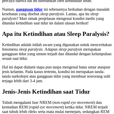
percaya bahwa hal ini disebabkan oleh ketindihan setan.
Namun,
gangguan tidur
ini sebenarnya berkaitan dengan masalah
kesehatan yang disebut
sleep paralysis
. Lantas, apa itu
sleep
paralysis
? Mari simak penjelasan mengenai kondisi medis yang
ditandai ketindihan saat tidur ini dalam ulasan berikut!
Apa itu
Ketindihan atau Sleep Paralysis?
Ketindihan adalah istilah awam yang digunakan untuk menceritakan
fenomena
sleep paralysis.
Adapun
sleep paralysis
merupakan
gangguan tidur yang umum terjadi dan ditandai dengan kelumpuhan
sesaat saat tidur.
Hal ini dapat dialami siapa pun tanpa mengenal batas umur ataupun
jenis kelamin. Pada kasus tertentu, kondisi ini merupakan tanda-
tanda narkolepsi atau gangguan tidur yang membuat seseorang sulit
terjaga lebih dari 3-4 jam.
Jenis-Jenis Ketindihan saat Tidur
Tubuh mengalami fase NREM (
non-rapid eye movement
) dan
kemudian REM (
rapid eye movement
) ketika tidur. NREM terjadi
saat tubuh lebih rileks serta mata mulai memejam, sedangkan REM