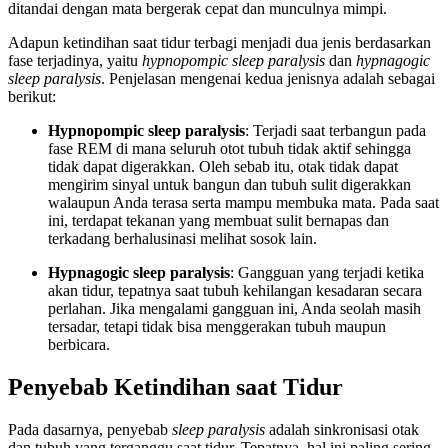
ditandai dengan mata bergerak cepat dan munculnya mimpi.
Adapun ketindihan saat tidur
terbagi menjadi dua jenis berdasarkan
fase terjadinya, yaitu
hypnopompic sleep paralysis
dan
hypnagogic
sleep paralysis
. Penjelasan mengenai kedua jenisnya adalah sebagai
berikut:
Hypnopompic sleep paralysis
: Terjadi saat terbangun pada
fase REM di mana seluruh otot tubuh tidak aktif sehingga
tidak dapat digerakkan. Oleh sebab itu, otak tidak dapat
mengirim sinyal untuk bangun dan tubuh sulit digerakkan
walaupun Anda terasa serta mampu membuka mata. Pada saat
ini, terdapat tekanan yang membuat sulit bernapas dan
terkadang berhalusinasi melihat sosok lain.
Hypnagogic sleep paralysis
: Gangguan yang terjadi ketika
akan tidur, tepatnya saat tubuh kehilangan kesadaran secara
perlahan. Jika mengalami gangguan ini, Anda seolah masih
tersadar, tetapi tidak bisa menggerakan tubuh maupun
berbicara.
Penyebab Ketindihan saat Tidur
Pada dasarnya, penyebab
sleep paralysis
adalah sinkronisasi otak
dan tubuh yang terganggu saat tidur. Tepatnya, hal ini paling sering