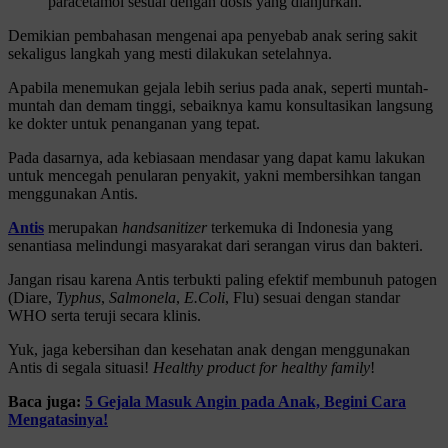
paracetamol sesuai dengan dosis yang dianjurkan.
Demikian pembahasan mengenai apa penyebab anak sering sakit
sekaligus langkah yang mesti dilakukan setelahnya.
Apabila menemukan gejala lebih serius pada anak, seperti muntah-
muntah dan demam tinggi, sebaiknya kamu konsultasikan langsung
ke dokter untuk penanganan yang tepat.
Pada dasarnya, ada kebiasaan mendasar yang dapat kamu lakukan
untuk mencegah penularan penyakit, yakni membersihkan tangan
menggunakan Antis.
Antis
merupakan
handsanitizer
terkemuka di Indonesia yang
senantiasa melindungi masyarakat dari serangan virus dan bakteri.
Jangan risau karena Antis terbukti paling efektif membunuh patogen
(Diare,
Typhus
,
Salmonela
,
E.Coli
, Flu) sesuai dengan standar
WHO serta teruji secara klinis.
Yuk, jaga kebersihan dan kesehatan anak dengan menggunakan
Antis di segala situasi!
Healthy product for healthy family
!
Baca juga:
5 Gejala Masuk Angin pada Anak, Begini Cara
Mengatasinya!