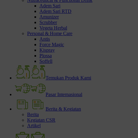
Nutraceutical & Functional Drink
Adem Sari
Adem Sari RTD
Amunizer
Scrubber
Vegeta Herbal
Personal & Home Care
Antis
Force Magic
Kispray
Plossa
Soffell
Temukan Produk Kami
Pasar Internasional
Berita & Kegiatan
Berita
Kegiatan CSR
Artikel