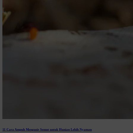
11 Cara Ampuh Mengusir Semut untuk Hunian Lebih Nyaman