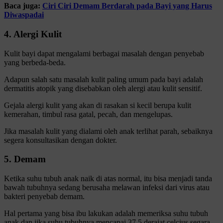
Baca juga:
Ciri Ciri Demam Berdarah pada Bayi yang Harus
Diwaspadai
4. Alergi Kulit
Kulit bayi dapat mengalami berbagai masalah dengan penyebab
yang berbeda-beda.
Adapun salah satu masalah kulit paling umum pada bayi adalah
dermatitis atopik yang disebabkan oleh alergi atau kulit sensitif.
Gejala alergi kulit yang akan di rasakan si kecil berupa kulit
kemerahan, timbul rasa gatal, pecah, dan mengelupas.
Jika masalah kulit yang dialami oleh anak terlihat parah, sebaiknya
segera konsultasikan dengan dokter.
5. Demam
Ketika suhu tubuh anak naik di atas normal, itu bisa menjadi tanda
bawah tubuhnya sedang berusaha melawan infeksi dari virus atau
bakteri penyebab demam.
Hal pertama yang bisa ibu lakukan adalah memeriksa suhu tubuh
anak dan jika suhu tubuhnya mencapai 37,5 derajat celcius segara