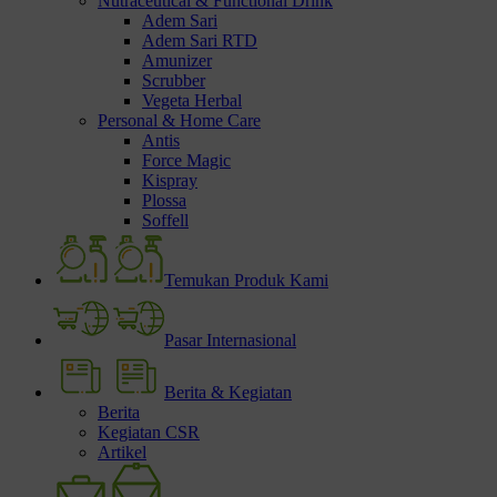
Nutraceutical & Functional Drink
Adem Sari
Adem Sari RTD
Amunizer
Scrubber
Vegeta Herbal
Personal & Home Care
Antis
Force Magic
Kispray
Plossa
Soffell
Temukan Produk Kami
Pasar Internasional
Berita & Kegiatan
Berita
Kegiatan CSR
Artikel