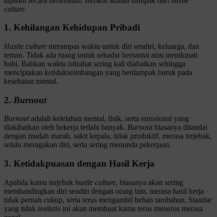
dijalani secara berlebihan. Berikut adalah dampak dari
hustle
culture
.
1. Kehilangan Kehidupan Pribadi
Hustle culture
merampas waktu untuk diri sendiri, keluarga, dan
teman. Tidak ada ruang untuk sekadar bersantai atau menikmati
hobi. Bahkan waktu istirahat sering kali diabaikan sehingga
menciptakan ketidakseimbangan yang berdampak buruk pada
kesehatan mental.
2.
Burnout
Burnout
adalah kelelahan mental, fisik, serta emosional yang
diakibatkan oleh bekerja terlalu banyak.
Burnout
biasanya ditandai
dengan mudah marah, sakit kepala, tidak produktif, merasa terjebak,
selalu meragukan diri, serta sering menunda pekerjaan.
3. Ketidakpuasan dengan Hasil Kerja
Apabila kamu terjebak
hustle culture
, biasanya akan sering
membandingkan diri sendiri dengan orang lain, merasa hasil kerja
tidak pernah cukup, serta terus mengambil beban tambahan. Standar
yang tidak realistis ini akan membuat kamu terus menerus merasa